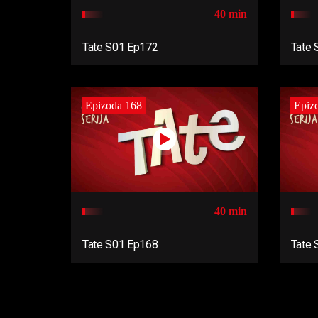
40 min
Tate S01 Ep172
Tate 
Epizoda 168
Epiz
40 min
Tate S01 Ep168
Tate 