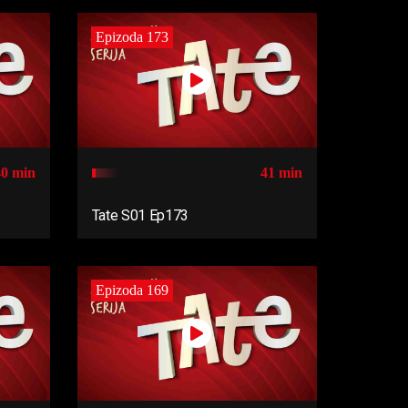
Epizoda 173
40 min
41 min
Tate S01 Ep173
Epizoda 169