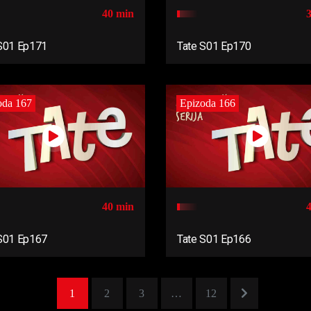
40 min
S01 Ep171
Tate S01 Ep170
oda 167
Epizoda 166
40 min
S01 Ep167
Tate S01 Ep166
1
2
3
…
12