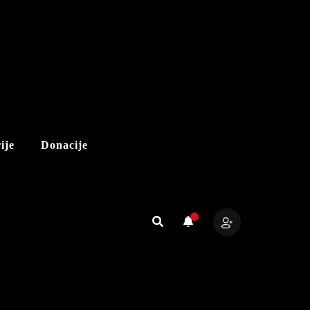
ije
Donacije