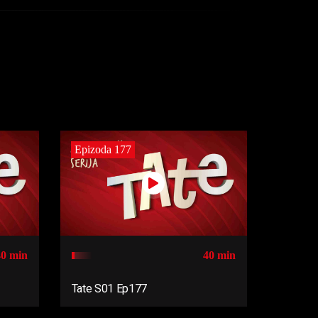
Epizoda 177
40 min
40 min
Tate S01 Ep177