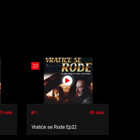
22
49 min
49 min
Vratiće se Rode Ep22