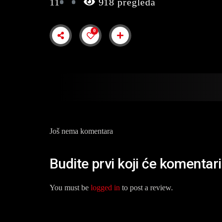
11
918 pregleda
0
Još nema komentara
Budite prvi koji će komentar
You must be
logged in
to post a review.