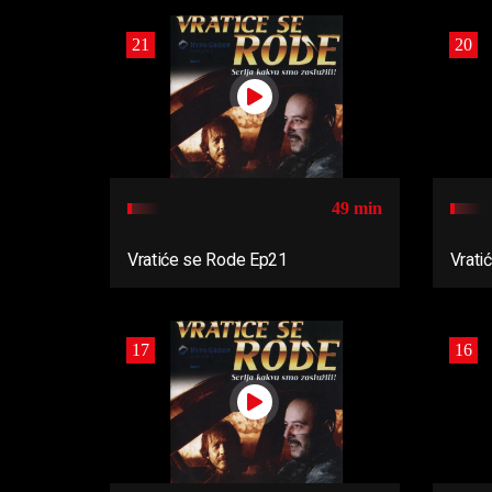
21
20
49 min
Vratiće se Rode Ep21
Vrati
17
16