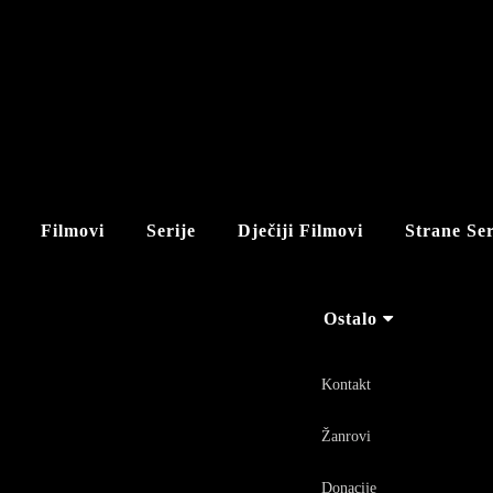
Filmovi
Serije
Dječiji Filmovi
Strane Ser
Ostalo
Kontakt
Žanrovi
Donacije