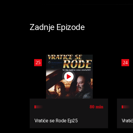
Zadnje Epizode
25
24
80 min
Vratiće se Rode Ep25
Vrati