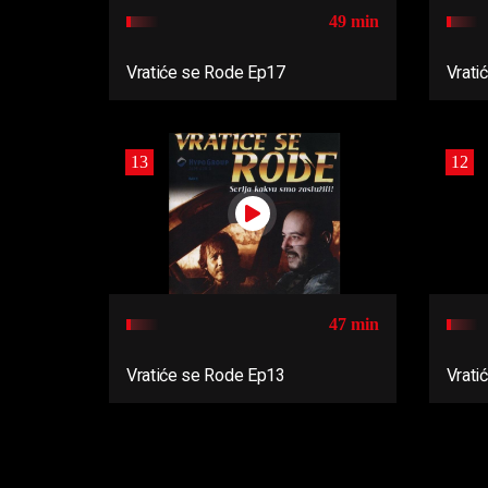
49 min
Vratiće se Rode Ep17
Vrati
13
12
47 min
Vratiće se Rode Ep13
Vrati