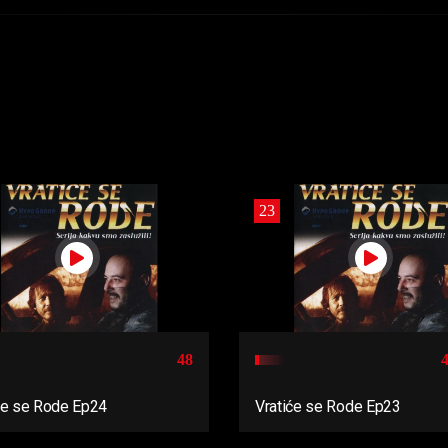
23
48
će se Rode Ep24
Vratiće se Rode Ep23