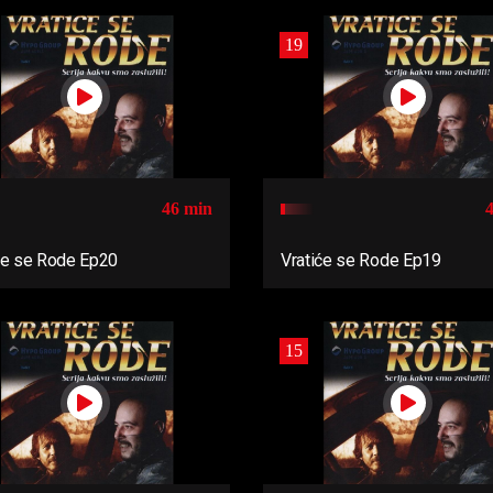
19
46 min
će se Rode Ep20
Vratiće se Rode Ep19
15