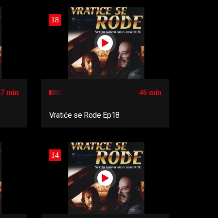
18
47 min
46 min
Vratiće se Rode Ep18
14