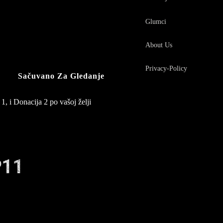
Glumci
About Us
Privacy-Policy
Sačuvano Za Gledanje
1, i Donacija 2 po vašoj želji
P11