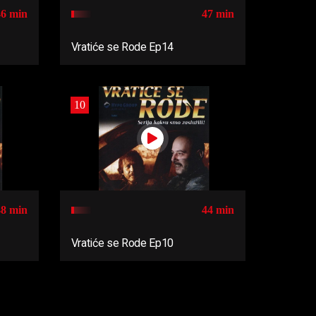
46 min
47 min
Vratiće se Rode Ep14
10
48 min
44 min
Vratiće se Rode Ep10