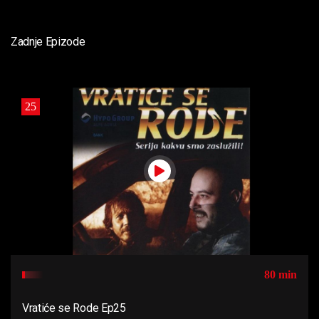
Zadnje Epizode
25
80 min
Vratiće se Rode Ep25