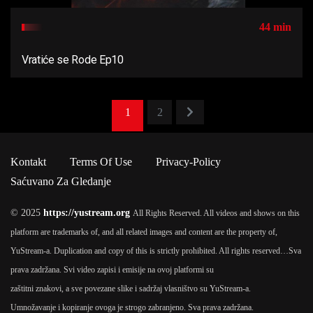
44 min
Vratiće se Rode Ep10
1
2
Kontakt
Terms Of Use
Privacy-Policy
Saćuvano Za Gledanje
© 2025
https://yustream.org
All Rights Reserved. All videos and shows on this
platform are trademarks of, and all related images and content are the property of,
YuStream-a. Duplication and copy of this is strictly prohibited. All rights reserved…
Sva
prava zadržana. Svi video zapisi i emisije na ovoj platformi su
zaštitni znakovi, a sve povezane slike i sadržaj vlasništvo su YuStream-a.
Umnožavanje i kopiranje ovoga je strogo zabranjeno. Sva prava zadržana.