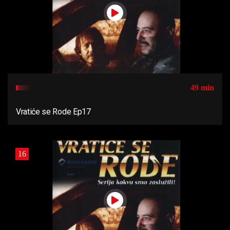
49 min
Vratiće se Rode Ep17
16