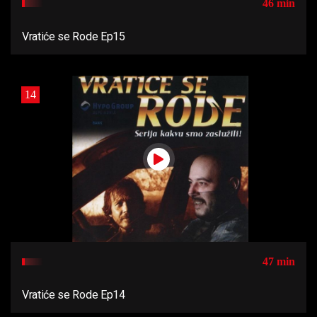
46 min
Vratiće se Rode Ep15
14
47 min
Vratiće se Rode Ep14