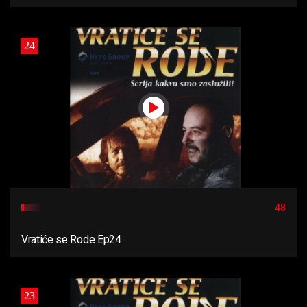
24
48
Vratiće se Rode Ep24
23