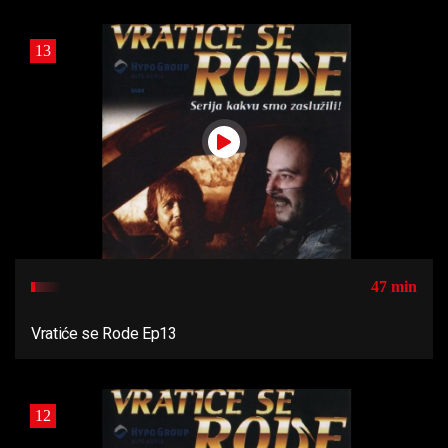
13
47 min
Vratiće se Rode Ep13
12