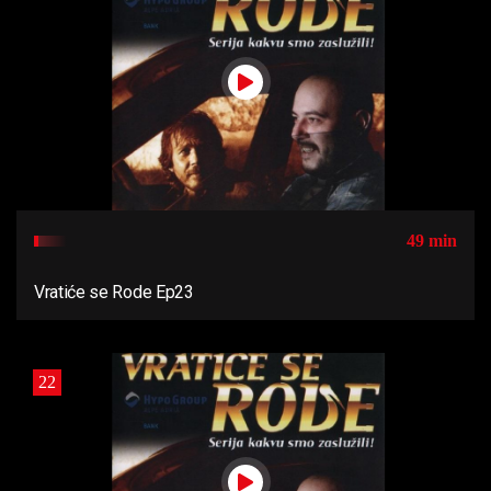
49 min
Vratiće se Rode Ep23
22