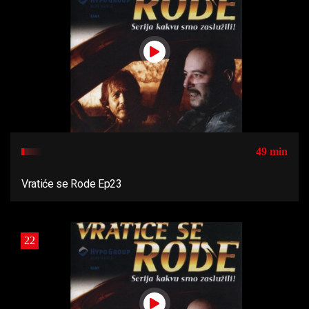
49 min
Vratiće se Rode Ep23
22