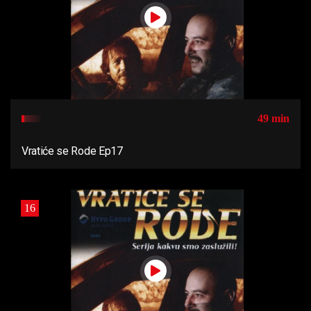
49 min
Vratiće se Rode Ep17
16