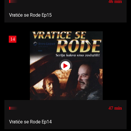
46 min
Vratiće se Rode Ep15
14
47 min
Vratiće se Rode Ep14