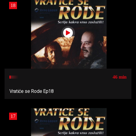
18
46 min
Vratiće se Rode Ep18
17