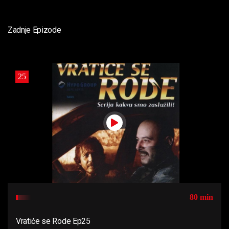
Zadnje Epizode
25
80 min
Vratiće se Rode Ep25