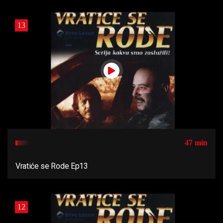
13
47 min
Vratiće se Rode Ep13
12