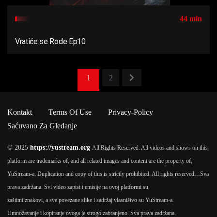
44 min
Vratiće se Rode Ep10
1
2
Kontakt
Terms Of Use
Privacy-Policy
Saćuvano Za Gledanje
© 2025
https://yustream.org
All Rights Reserved. All videos and shows on this
platform are trademarks of, and all related images and content are the property of,
YuStream-a. Duplication and copy of this is strictly prohibited. All rights reserved…
Sva
prava zadržana. Svi video zapisi i emisije na ovoj platformi su
zaštitni znakovi, a sve povezane slike i sadržaj vlasništvo su YuStream-a.
Umnožavanje i kopiranje ovoga je strogo zabranjeno. Sva prava zadržana.