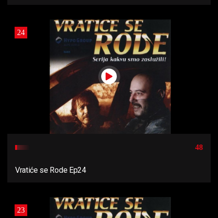
24
48
Vratiće se Rode Ep24
23