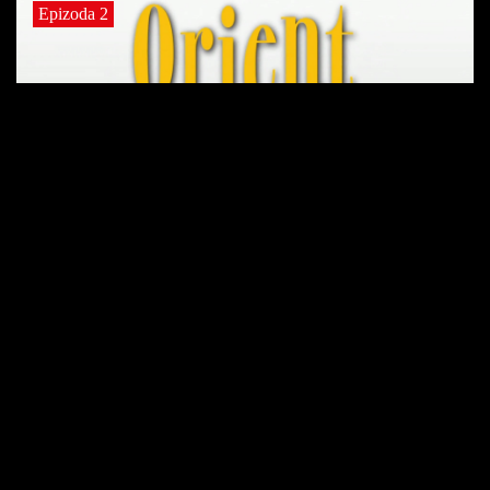
Epizoda 2
7 Augusta, 2026
22 min
Dobrodošli u Orient Express S01 Ep02
Epizoda 3