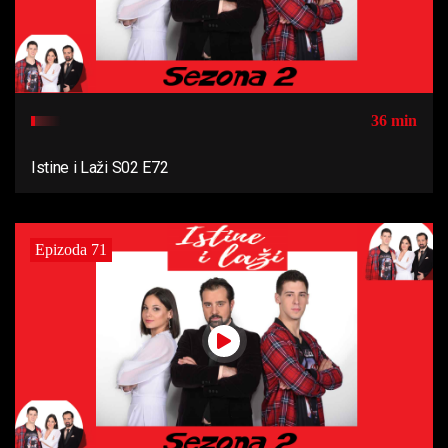
36 min
Istine i Laži S02 E72
Epizoda 71