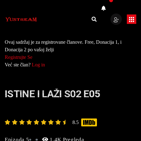
Ovaj sadržaj je za registrovane članove. Free, Donacija 1, i
Donacija 2 po vašoj želji
Registrujte Se
Već ste član?
Log in
ISTINE I LAŽI S02 E05
8.5
Epizoda 5
1.4K Pregleda