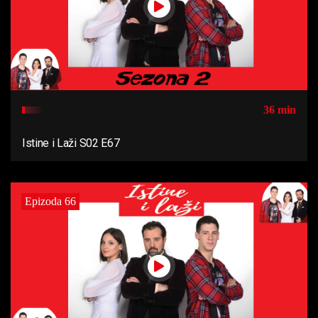
36 min
Istine i Laži S02 E67
Epizoda 66