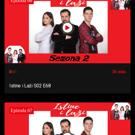
Epizoda 68
36 min
Istine i Laži S02 E68
Epizoda 67