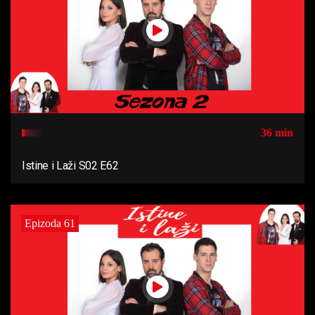
36 min
Istine i Laži S02 E62
Epizoda 61