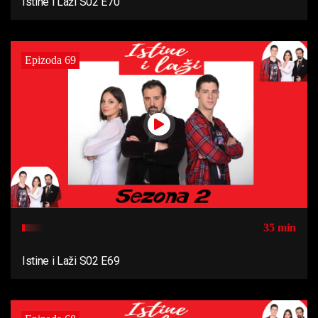
Istine i Laži S02 E70
Epizoda 69
35 min
Istine i Laži S02 E69