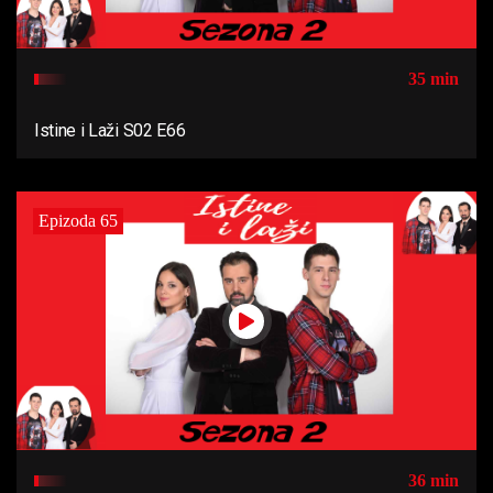
35 min
Istine i Laži S02 E66
Epizoda 65
36 min