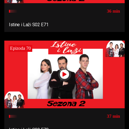
36 min
Istine i Laži S02 E71
Epizoda 70
37 min