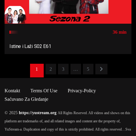
36 min
Istine i Laži S02 E61
1
2
3
…
5
Kontakt
Terms Of Use
Privacy-Policy
Saćuvano Za Gledanje
© 2025
https://yustream.org
All Rights Reserved. All videos and shows on this
platform are trademarks of, and all related images and content are the property of,
YuStream-a. Duplication and copy of this is strictly prohibited. All rights reserved…
Sva