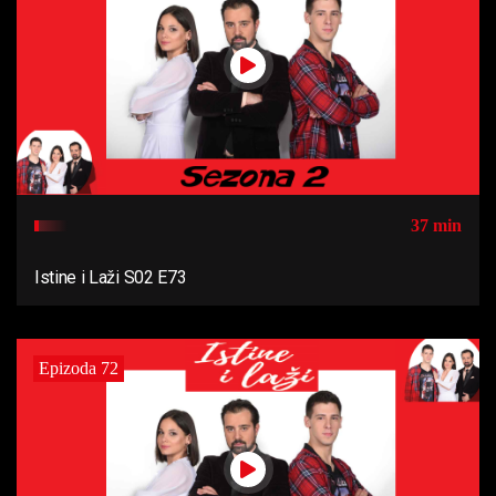
37 min
Istine i Laži S02 E73
Epizoda 72