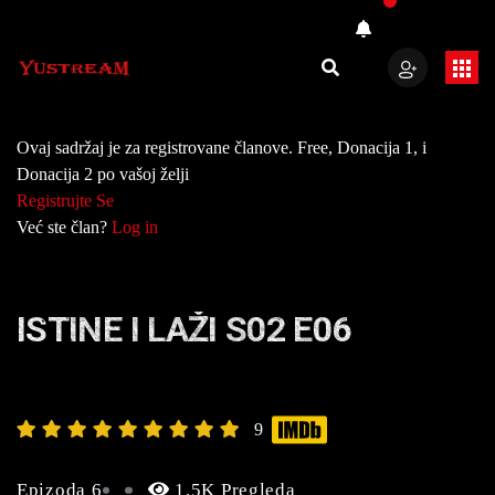
Ovaj sadržaj je za registrovane članove. Free, Donacija 1, i
Donacija 2 po vašoj želji
Registrujte Se
Već ste član?
Log in
ISTINE I LAŽI S02 E06
9
Epizoda 6
1.5K Pregleda