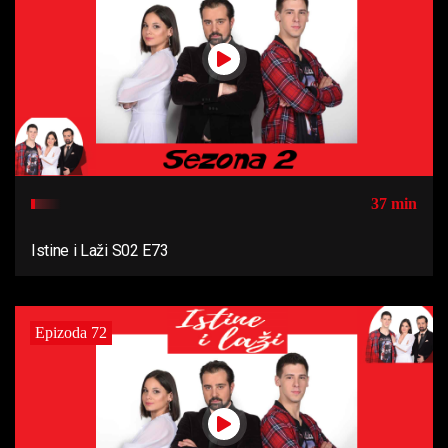
37 min
Istine i Laži S02 E73
Epizoda 72