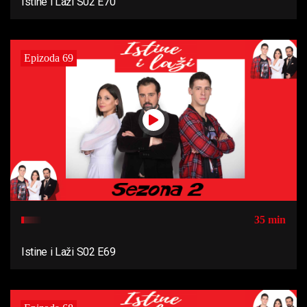
Istine i Laži S02 E70
Epizoda 69
35 min
Istine i Laži S02 E69