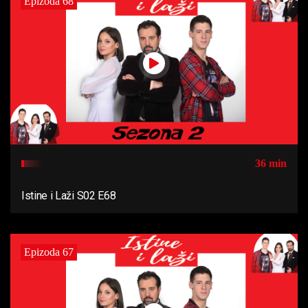
Epizoda 68
36 min
Istine i Laži S02 E68
Epizoda 67