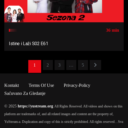
36 min
Istine i Laži S02 E61
1
2
3
…
5
Kontakt
Terms Of Use
Privacy-Policy
Saćuvano Za Gledanje
© 2025
https://yustream.org
All Rights Reserved. All videos and shows on this
platform are trademarks of, and all related images and content are the property of,
YuStream-a. Duplication and copy of this is strictly prohibited. All rights reserved…
Sva