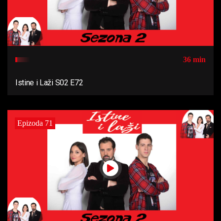
36 min
Istine i Laži S02 E72
Epizoda 71