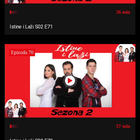
36 min
Istine i Laži S02 E71
Epizoda 70
37 min