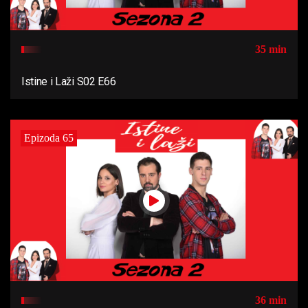
35 min
Istine i Laži S02 E66
Epizoda 65
36 min