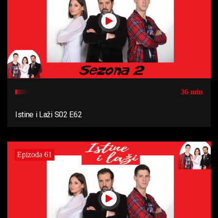
36 min
Istine i Laži S02 E62
Epizoda 61