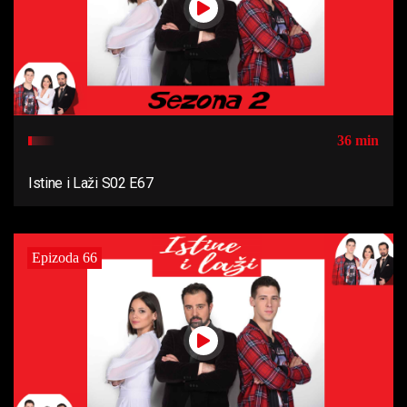
36 min
Istine i Laži S02 E67
Epizoda 66