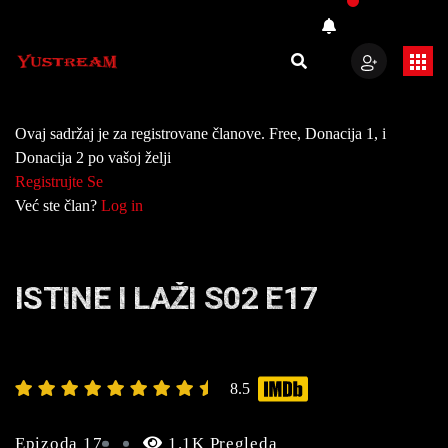
Ovaj sadržaj je za registrovane članove. Free, Donacija 1, i
Donacija 2 po vašoj želji
Registrujte Se
Već ste član?
Log in
ISTINE I LAŽI S02 E17
8.5
Epizoda 17
1.1K Pregleda