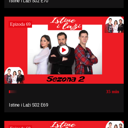
Istine i Laži S02 E70
Epizoda 69
35 min
Istine i Laži S02 E69