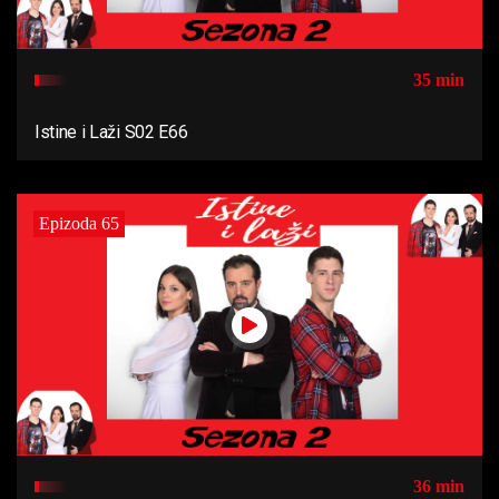
35 min
Istine i Laži S02 E66
Epizoda 65
36 min