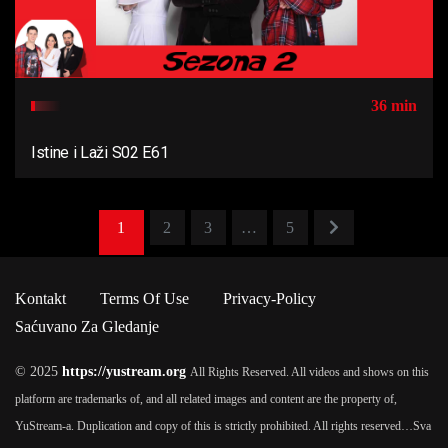
36 min
Istine i Laži S02 E61
1
2
3
…
5
Kontakt
Terms Of Use
Privacy-Policy
Saćuvano Za Gledanje
© 2025
https://yustream.org
All Rights Reserved. All videos and shows on this
platform are trademarks of, and all related images and content are the property of,
YuStream-a. Duplication and copy of this is strictly prohibited. All rights reserved…
Sva