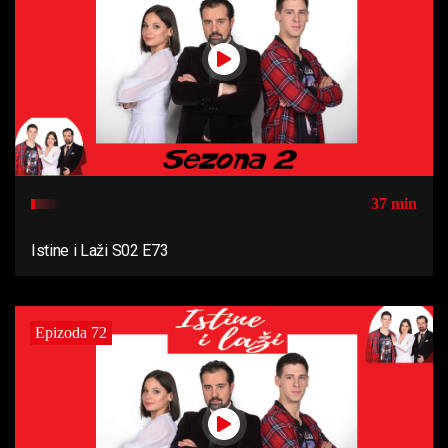
37 min
Istine i Laži S02 E73
Epizoda 72