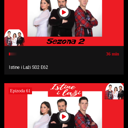
36 min
Istine i Laži S02 E62
Epizoda 61