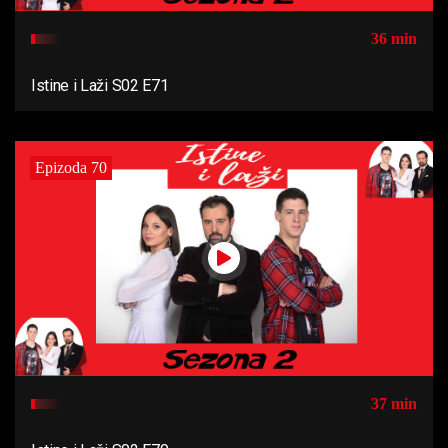
36 min
Istine i Laži S02 E71
Epizoda 70
37 min