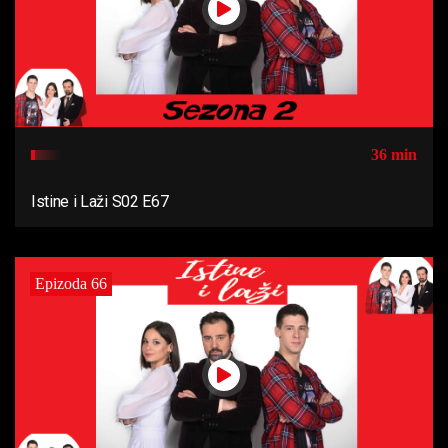
36 min
Istine i Laži S02 E67
Epizoda 66