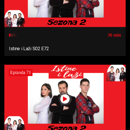
36 min
Istine i Laži S02 E72
Epizoda 71