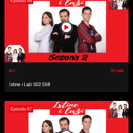
Epizoda 68
36 min
Istine i Laži S02 E68
Epizoda 67