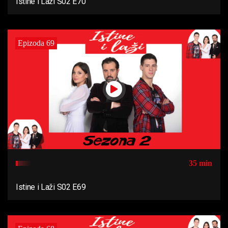
Istine i Laži S02 E70
Epizoda 69
35 min
Istine i Laži S02 E69