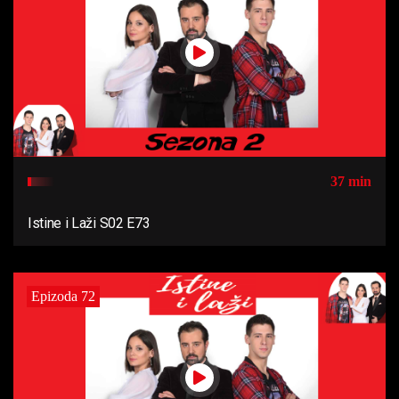
37 min
Istine i Laži S02 E73
Epizoda 72