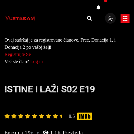
Ovaj sadržaj je za registrovane članove. Free, Donacija 1, i
Donacija 2 po vašoj želji
Registrujte Se
Već ste član?
Log in
ISTINE I LAŽI S02 E19
8.5
Epizoda 19
1.1K Pregleda