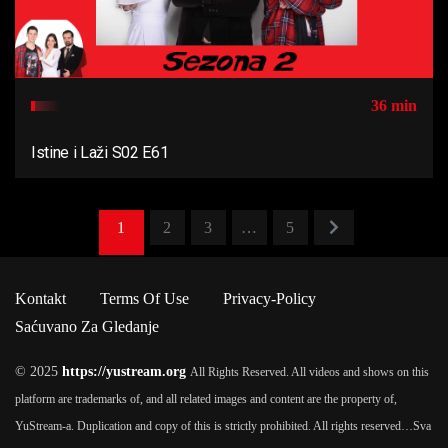
36 min
Istine i Laži S02 E61
1
2
3
…
5
Kontakt
Terms Of Use
Privacy-Policy
Saćuvano Za Gledanje
© 2025
https://yustream.org
All Rights Reserved. All videos and shows on this
platform are trademarks of, and all related images and content are the property of,
YuStream-a. Duplication and copy of this is strictly prohibited. All rights reserved…
Sva