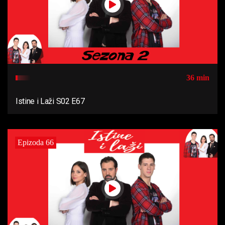
36 min
Istine i Laži S02 E67
Epizoda 66