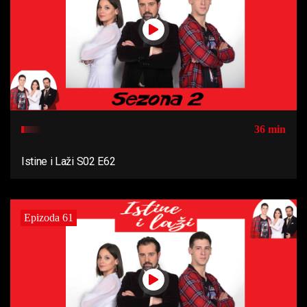
36 min
Istine i Laži S02 E62
Epizoda 61