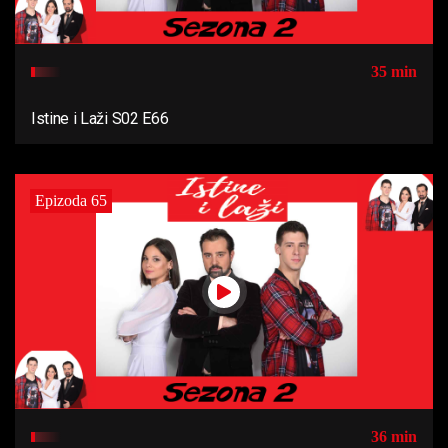
35 min
Istine i Laži S02 E66
Epizoda 65
36 min