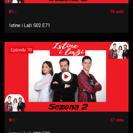
36 min
Istine i Laži S02 E71
Epizoda 70
37 min