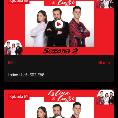
Epizoda 68
36 min
Istine i Laži S02 E68
Epizoda 67