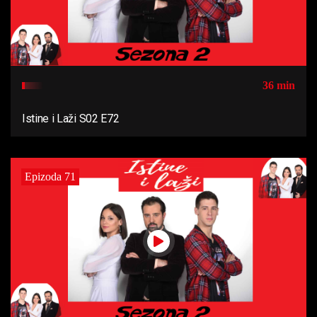
36 min
Istine i Laži S02 E72
Epizoda 71