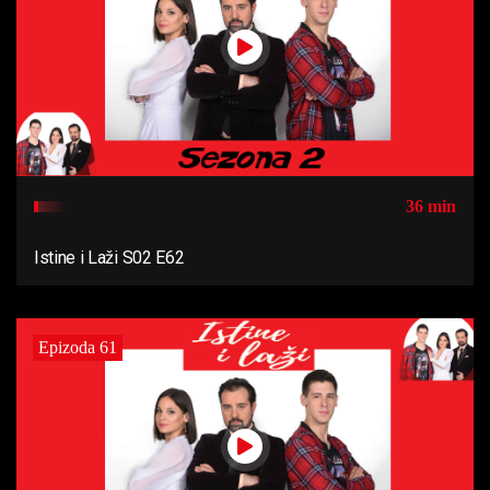
36 min
Istine i Laži S02 E62
Epizoda 61