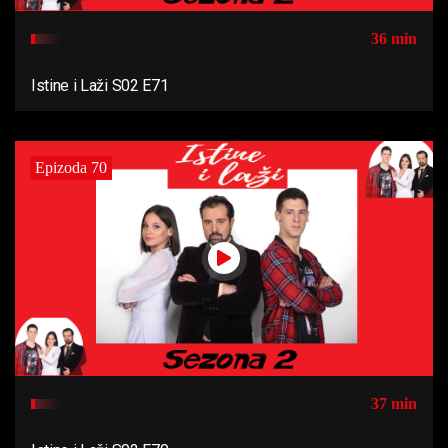
36 min
Istine i Laži S02 E71
Epizoda 70
37 min