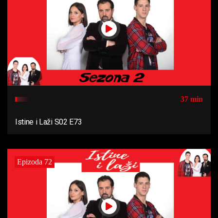
37 min
Istine i Laži S02 E73
Epizoda 72