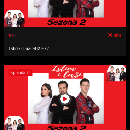
36 min
Istine i Laži S02 E72
Epizoda 71