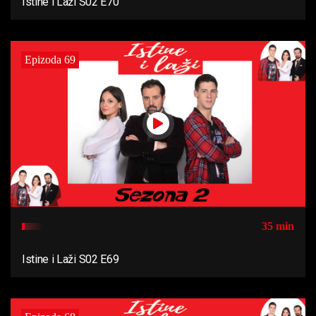
Istine i Laži S02 E70
Epizoda 69
35 min
Istine i Laži S02 E69