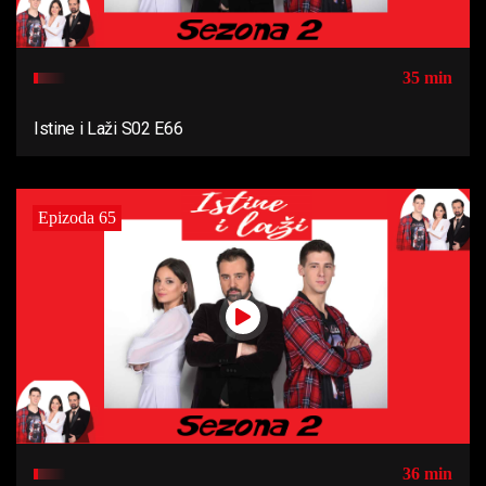
35 min
Istine i Laži S02 E66
Epizoda 65
36 min