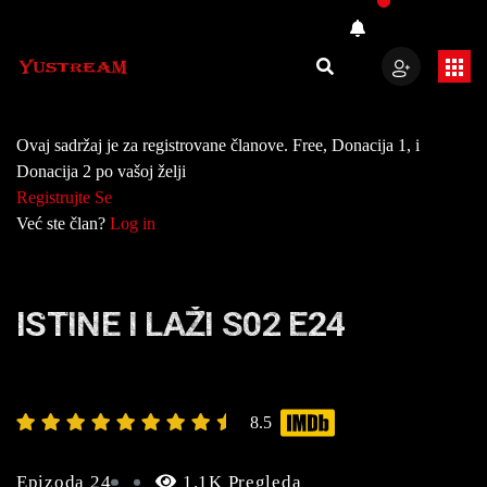
Ovaj sadržaj je za registrovane članove. Free, Donacija 1, i
Donacija 2 po vašoj želji
Registrujte Se
Već ste član?
Log in
ISTINE I LAŽI S02 E24
8.5
Epizoda 24
1.1K Pregleda