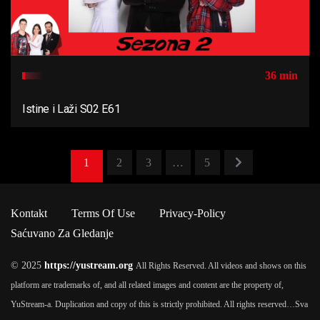
36 min
Istine i Laži S02 E61
1
2
3
…
5
Kontakt
Terms Of Use
Privacy-Policy
Saćuvano Za Gledanje
© 2025
https://yustream.org
All Rights Reserved. All videos and shows on this
platform are trademarks of, and all related images and content are the property of,
YuStream-a. Duplication and copy of this is strictly prohibited. All rights reserved…
Sva