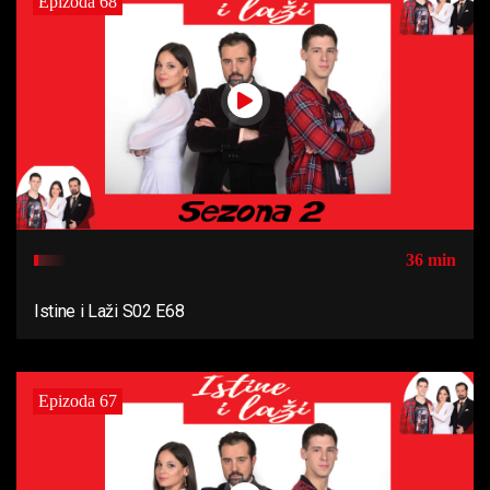
Epizoda 68
36 min
Istine i Laži S02 E68
Epizoda 67