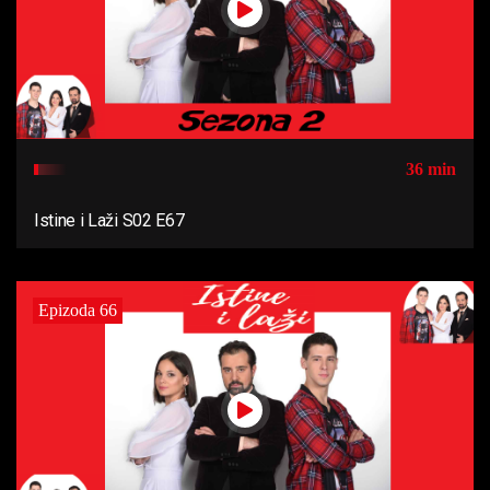
36 min
Istine i Laži S02 E67
Epizoda 66