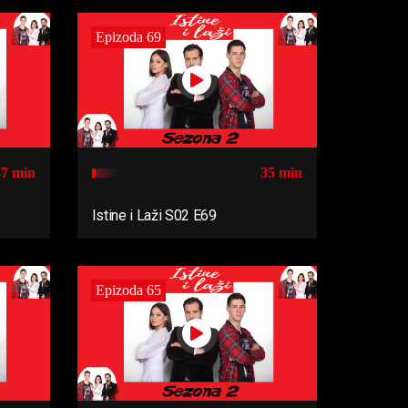
Epizoda 69
37 min
35 min
Istine i Laži S02 E69
Epizoda 65