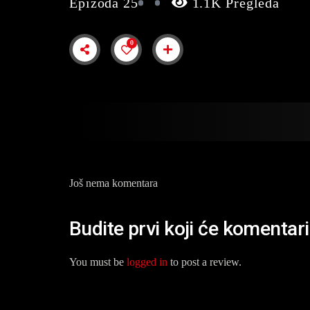
Epizoda 25
1.1K Pregleda
0
Još nema komentara
Budite prvi koji će komentaris
You must be
logged in
to post a review.