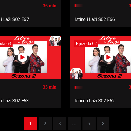
36 min
e i Laži S02 E67
Istine i Laži S02 E66
oda 63
Epizoda 62
35 min
e i Laži S02 E63
Istine i Laži S02 E62
1
2
3
…
5