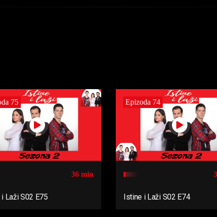
oda 75
Epizoda 74
36 min
e i Laži S02 E75
Istine i Laži S02 E74