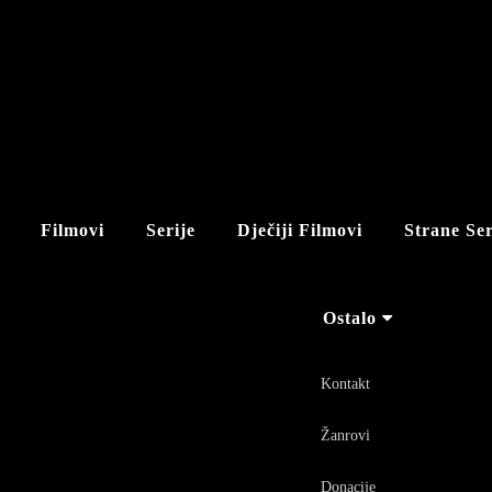
Filmovi
Serije
Dječiji Filmovi
Strane Ser
Ostalo
Kontakt
Žanrovi
Donacije