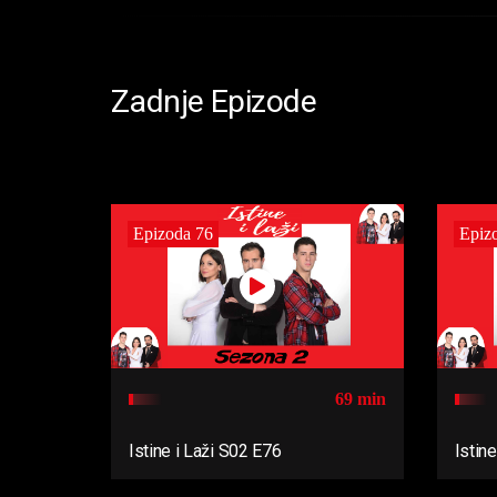
Zadnje Epizode
Epizoda 76
Epiz
69 min
Istine i Laži S02 E76
Istin