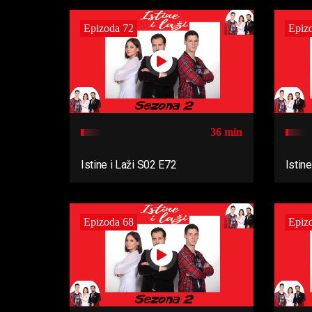
Epizoda 72
Epiz
36 min
Istine i Laži S02 E72
Istin
Epizoda 68
Epiz