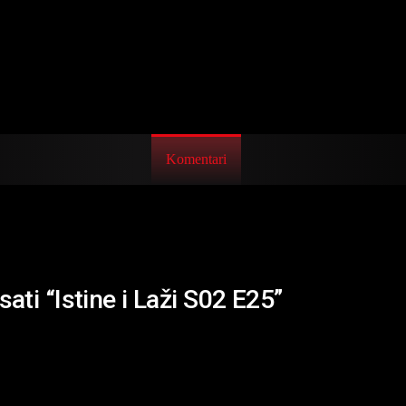
Komentari
ati “Istine i Laži S02 E25”