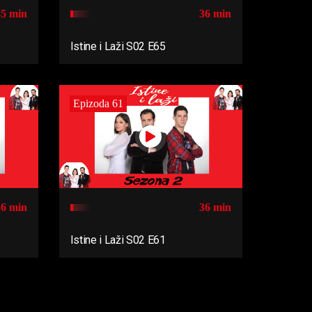
35 min
36 min
Istine i Laži S02 E65
Epizoda 61
36 min
36 min
Istine i Laži S02 E61