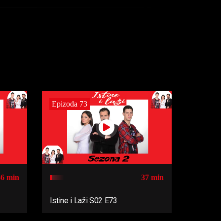
Epizoda 73
36 min
37 min
Istine i Laži S02 E73