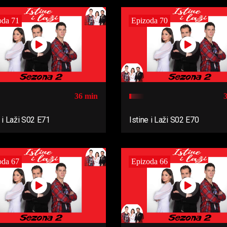
oda 71
Epizoda 70
36 min
e i Laži S02 E71
Istine i Laži S02 E70
oda 67
Epizoda 66