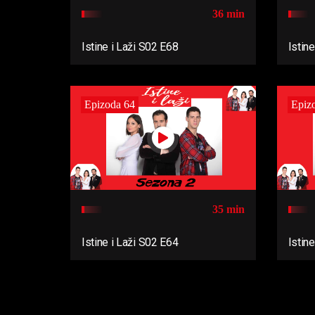
36 min
Istine i Laži S02 E68
Istin
Epizoda 64
Epiz
35 min
Istine i Laži S02 E64
Istin