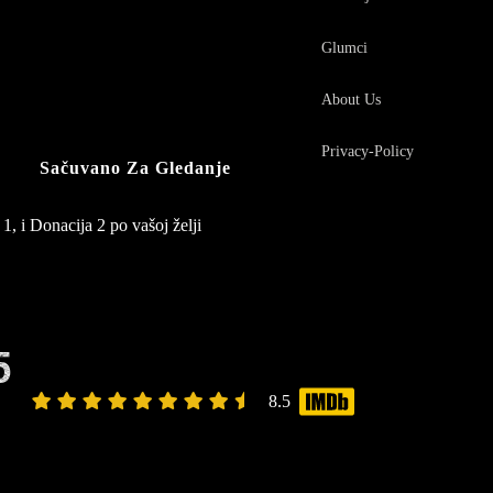
Glumci
About Us
Privacy-Policy
Sačuvano Za Gledanje
1, i Donacija 2 po vašoj želji
5
8.5