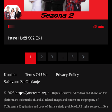
36 min
Istine i Laži S02 E61
1
2
3
…
5
Kontakt
Terms Of Use
Privacy-Policy
Saćuvano Za Gledanje
© 2025
https://yustream.org
All Rights Reserved. All videos and shows on this
platform are trademarks of, and all related images and content are the property of,
YuStream-a. Duplication and copy of this is strictly prohibited. All rights reserved…
Sva