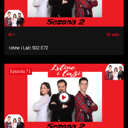
36 min
Istine i Laži S02 E72
Epizoda 71