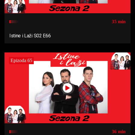
35 min
Istine i Laži S02 E66
Epizoda 65
36 min