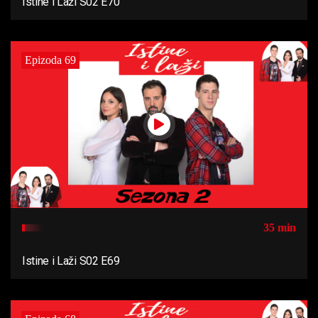
Istine i Laži S02 E70
Epizoda 69
35 min
Istine i Laži S02 E69