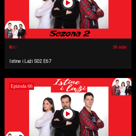
36 min
Istine i Laži S02 E67
Epizoda 66