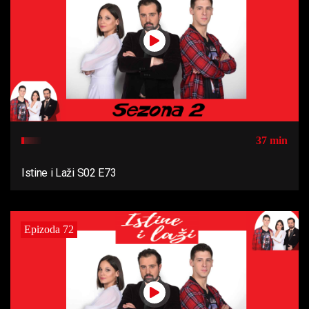
37 min
Istine i Laži S02 E73
Epizoda 72