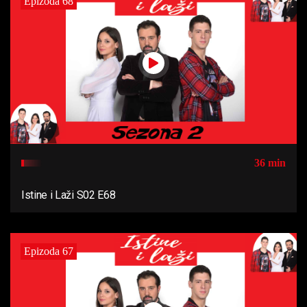
Epizoda 68
36 min
Istine i Laži S02 E68
Epizoda 67