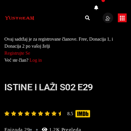
Ovaj sadržaj je za registrovane članove. Free, Donacija 1, i
Donacija 2 po vašoj želji
Registrujte Se
Već ste član?
Log in
ISTINE I LAŽI S02 E29
8.5
Epizoda 29
1.2K Pregleda