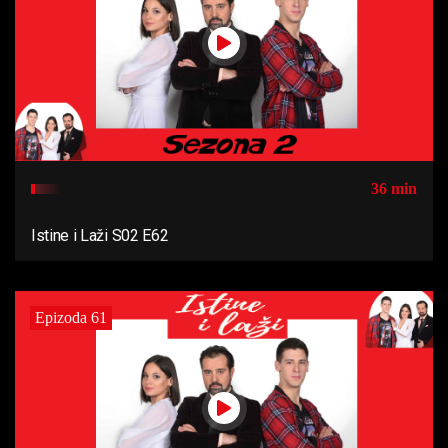
36 min
Istine i Laži S02 E62
Epizoda 61