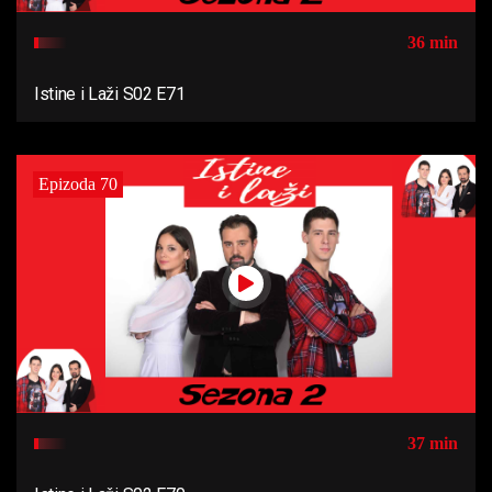
36 min
Istine i Laži S02 E71
Epizoda 70
37 min