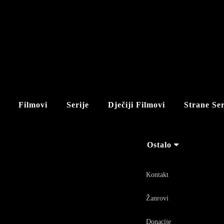
Filmovi
Serije
Dječiji Filmovi
Strane Ser
Ostalo
Kontakt
Žanrovi
Donacije