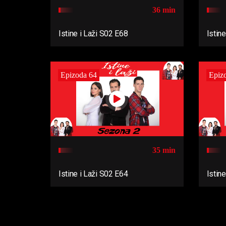
36 min
Istine i Laži S02 E68
Istin
Epizoda 64
Epiz
35 min
Istine i Laži S02 E64
Istin