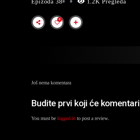
Epizoda 38
1.2K Pregleda
0
Još nema komentara
Budite prvi koji će komentaris
You must be
logged in
to post a review.