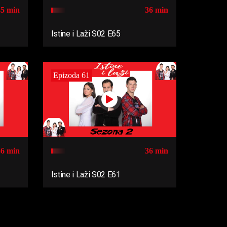
35 min
36 min
Istine i Laži S02 E65
Epizoda 61
36 min
36 min
Istine i Laži S02 E61