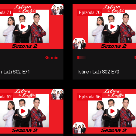
oda 71
Epizoda 70
36 min
e i Laži S02 E71
Istine i Laži S02 E70
oda 67
Epizoda 66