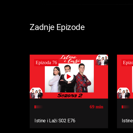
Zadnje Epizode
Epizoda 76
Epiz
69 min
Istine i Laži S02 E76
Istin