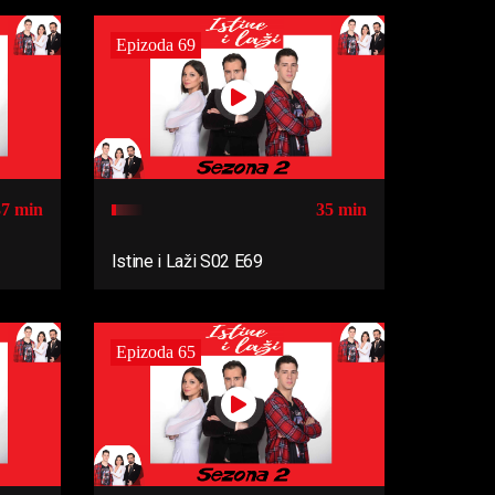
Epizoda 69
37 min
35 min
Istine i Laži S02 E69
Epizoda 65