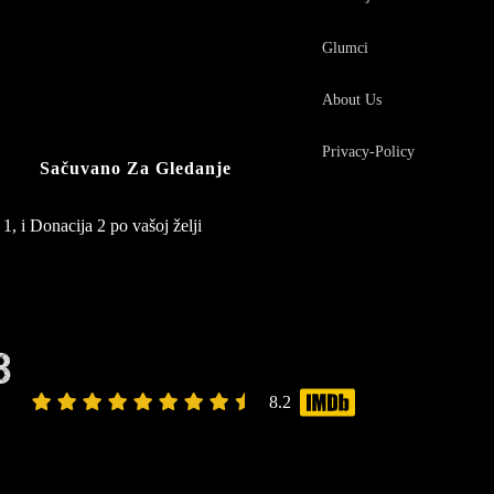
Glumci
About Us
Privacy-Policy
Sačuvano Za Gledanje
1, i Donacija 2 po vašoj želji
8
8.2