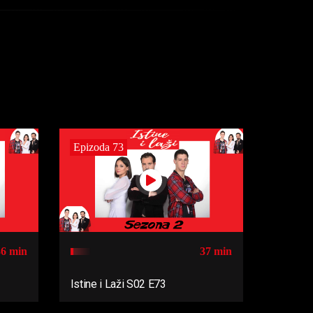
Epizoda 73
36 min
37 min
Istine i Laži S02 E73