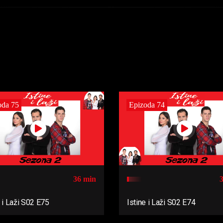
oda 75
Epizoda 74
36 min
e i Laži S02 E75
Istine i Laži S02 E74