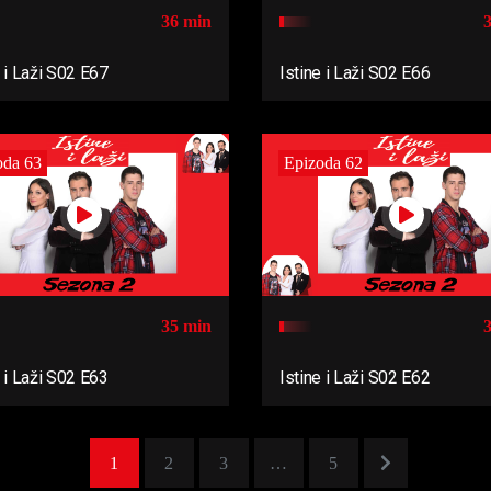
36 min
e i Laži S02 E67
Istine i Laži S02 E66
oda 63
Epizoda 62
35 min
e i Laži S02 E63
Istine i Laži S02 E62
1
2
3
…
5