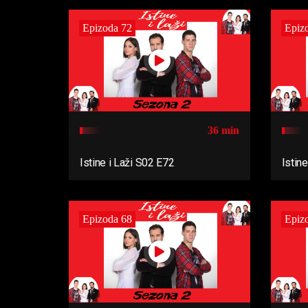
Epizoda 72
Epiz
36 min
Istine i Laži S02 E72
Istin
Epizoda 68
Epiz