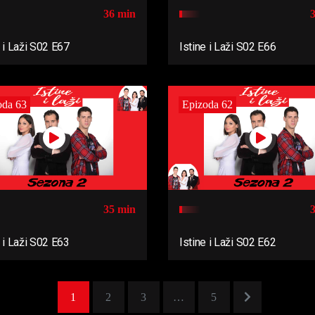
36 min
e i Laži S02 E67
Istine i Laži S02 E66
oda 63
Epizoda 62
35 min
e i Laži S02 E63
Istine i Laži S02 E62
1
2
3
…
5