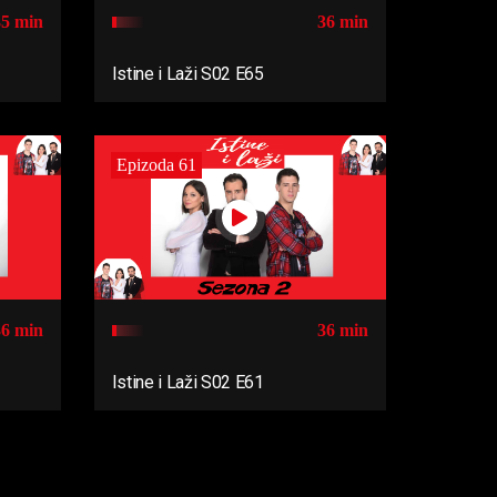
35 min
36 min
Istine i Laži S02 E65
Epizoda 61
36 min
36 min
Istine i Laži S02 E61