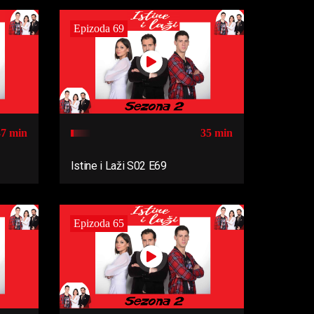
Epizoda 69
37 min
35 min
Istine i Laži S02 E69
Epizoda 65