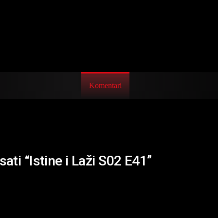
Komentari
ati “Istine i Laži S02 E41”