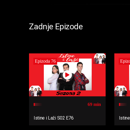
Zadnje Epizode
Epizoda 76
Epiz
69 min
Istine i Laži S02 E76
Istin