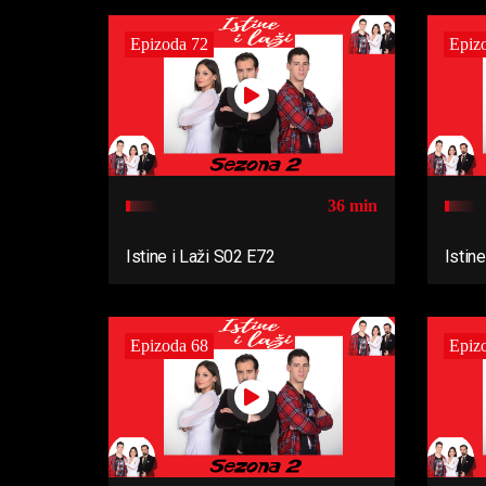
Epizoda 72
Epiz
36 min
Istine i Laži S02 E72
Istin
Epizoda 68
Epiz