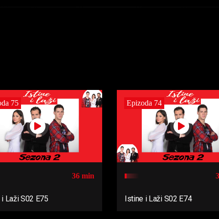
oda 75
Epizoda 74
36 min
e i Laži S02 E75
Istine i Laži S02 E74