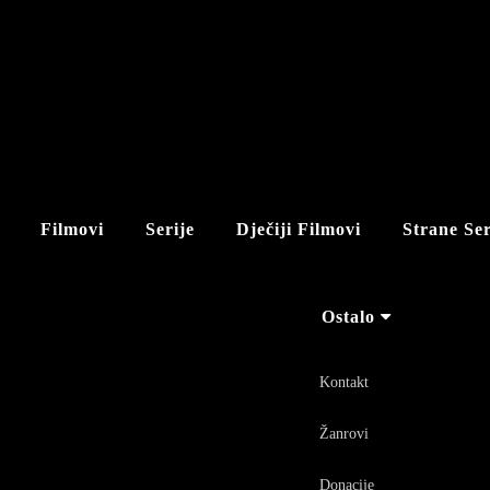
Filmovi
Serije
Dječiji Filmovi
Strane Ser
Ostalo
Kontakt
Žanrovi
Donacije