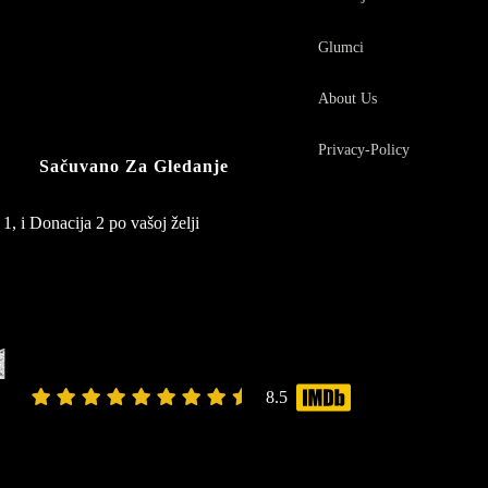
Glumci
About Us
Privacy-Policy
Sačuvano Za Gledanje
1, i Donacija 2 po vašoj želji
1
8.5