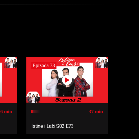
Epizoda 73
36 min
37 min
Istine i Laži S02 E73