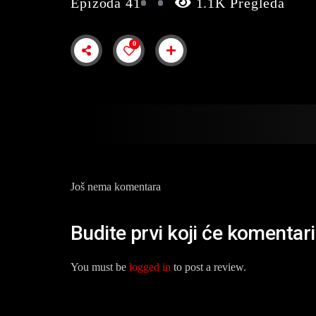
Epizoda 41
1.1K Pregleda
0
Još nema komentara
Budite prvi koji će komentaris
You must be
logged in
to post a review.