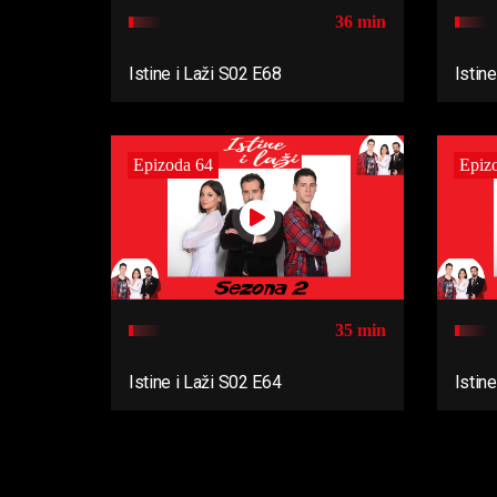
36 min
Istine i Laži S02 E68
Istin
Epizoda 64
Epiz
35 min
Istine i Laži S02 E64
Istin