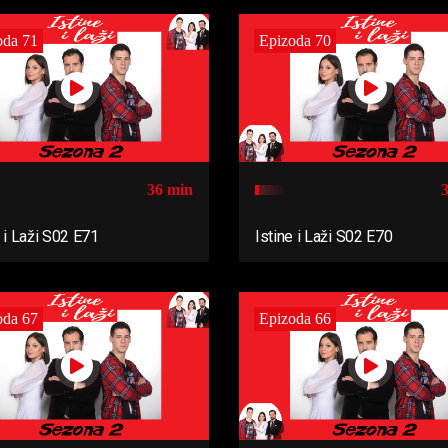
oda 71
Epizoda 70
36 min
e i Laži S02 E71
Istine i Laži S02 E70
oda 67
Epizoda 66