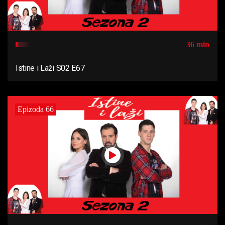
36 min
Istine i Laži S02 E67
Epizoda 66