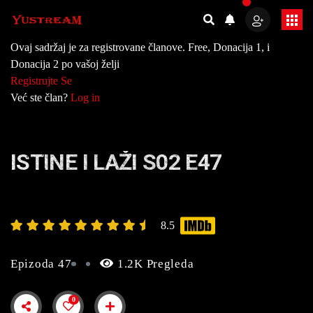
Ovaj sadržaj je za registrovane članove. Free, Donacija 1, i
Donacija 2 po vašoj želji
Registrujte Se
Već ste član?
Log in
ISTINE I LAŽI S02 E47
8.5
Epizoda 47
1.2K Pregleda
0