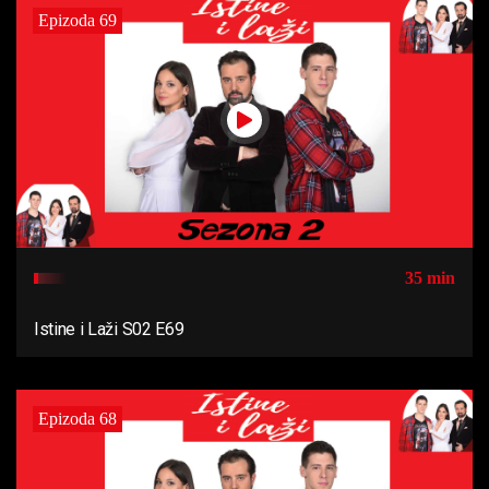
Epizoda 69
35 min
Istine i Laži S02 E69
Epizoda 68