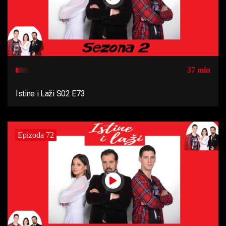
37 min
Istine i Laži S02 E73
Epizoda 72