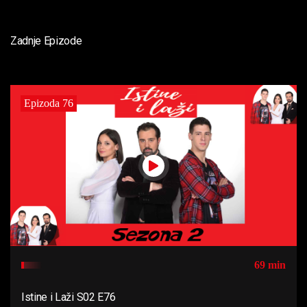
Zadnje Epizode
Epizoda 76
69 min
Istine i Laži S02 E76