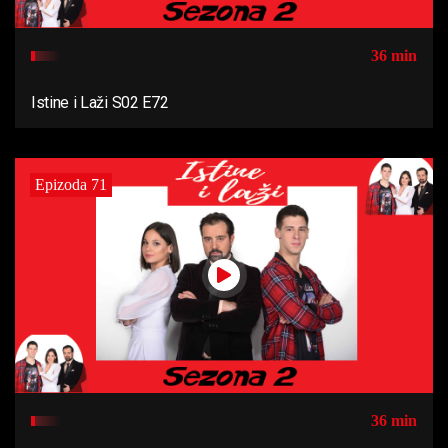
36 min
Istine i Laži S02 E72
Epizoda 71
36 min