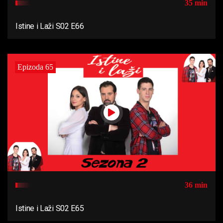
35 min
Istine i Laži S02 E66
Epizoda 65
36 min
Istine i Laži S02 E65