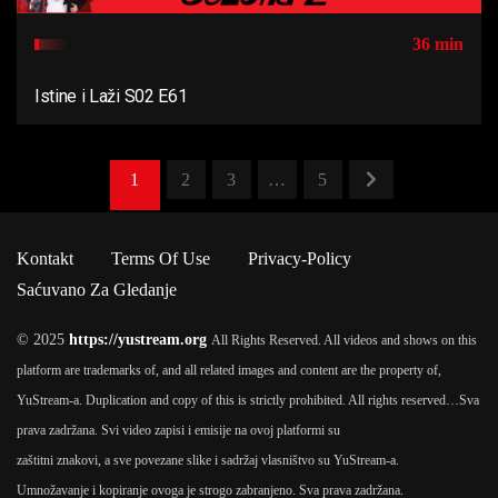
36 min
Istine i Laži S02 E61
1
2
3
…
5
Kontakt
Terms Of Use
Privacy-Policy
Saćuvano Za Gledanje
© 2025
https://yustream.org
All Rights Reserved. All videos and shows on this
platform are trademarks of, and all related images and content are the property of,
YuStream-a. Duplication and copy of this is strictly prohibited. All rights reserved…
Sva
prava zadržana. Svi video zapisi i emisije na ovoj platformi su
zaštitni znakovi, a sve povezane slike i sadržaj vlasništvo su YuStream-a.
Umnožavanje i kopiranje ovoga je strogo zabranjeno. Sva prava zadržana.