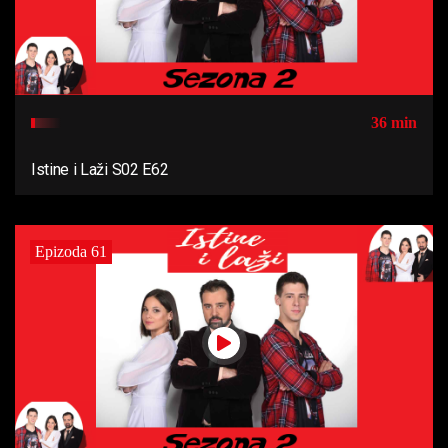
36 min
Istine i Laži S02 E62
Epizoda 61