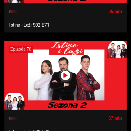
36 min
Istine i Laži S02 E71
Epizoda 70
37 min