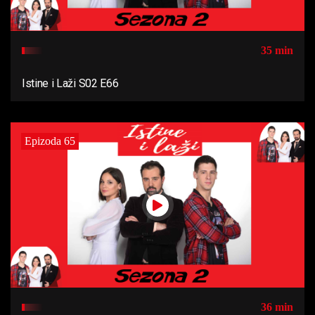
35 min
Istine i Laži S02 E66
Epizoda 65
36 min