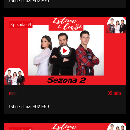
Istine i Laži S02 E70
Epizoda 69
35 min
Istine i Laži S02 E69