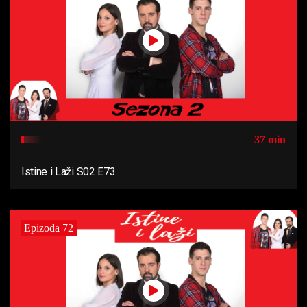
37 min
Istine i Laži S02 E73
Epizoda 72