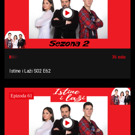
36 min
Istine i Laži S02 E62
Epizoda 61