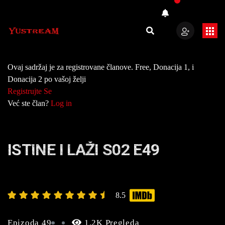
Ovaj sadržaj je za registrovane članove. Free, Donacija 1, i
Donacija 2 po vašoj želji
Registrujte Se
Već ste član?
Log in
ISTINE I LAŽI S02 E49
8.5
Epizoda 49
1.2K Pregleda