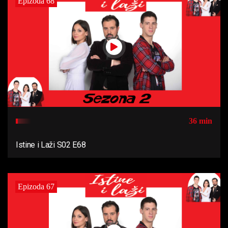
Epizoda 68
36 min
Istine i Laži S02 E68
Epizoda 67