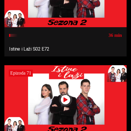
36 min
Istine i Laži S02 E72
Epizoda 71