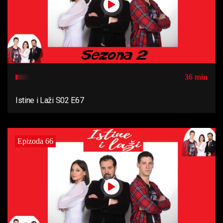
36 min
Istine i Laži S02 E67
Epizoda 66