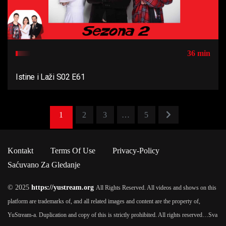
36 min
Istine i Laži S02 E61
1
2
3
…
5
Kontakt
Terms Of Use
Privacy-Policy
Saćuvano Za Gledanje
© 2025
https://yustream.org
All Rights Reserved. All videos and shows on this
platform are trademarks of, and all related images and content are the property of,
YuStream-a. Duplication and copy of this is strictly prohibited. All rights reserved…
Sva