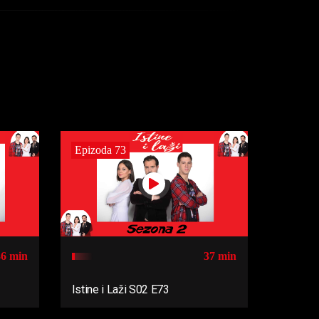
Epizoda 73
36 min
37 min
Istine i Laži S02 E73