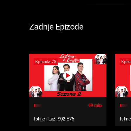
Zadnje Epizode
Epizoda 76
Epiz
69 min
Istine i Laži S02 E76
Istin