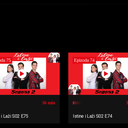
oda 75
Epizoda 74
36 min
e i Laži S02 E75
Istine i Laži S02 E74