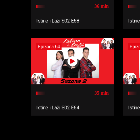
36 min
Istine i Laži S02 E68
Istin
Epizoda 64
Epiz
35 min
Istine i Laži S02 E64
Istin