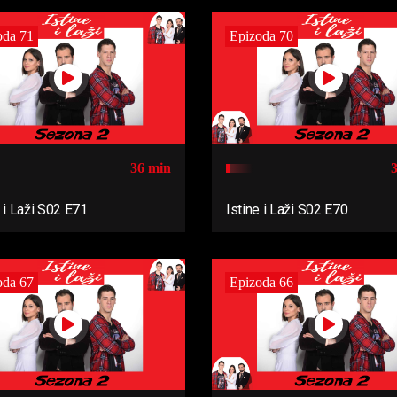
oda 71
Epizoda 70
36 min
e i Laži S02 E71
Istine i Laži S02 E70
oda 67
Epizoda 66