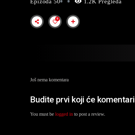
Epizoda 50
1.2K Pregleda
0
Još nema komentara
Budite prvi koji će komentaris
You must be
logged in
to post a review.