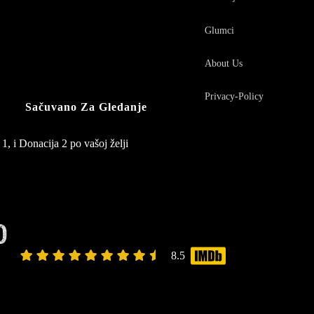
Glumci
About Us
Privacy-Policy
Sačuvano Za Gledanje
1, i Donacija 2 po vašoj želji
0
8.5