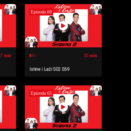
Epizoda 69
37 min
35 min
Istine i Laži S02 E69
Epizoda 65