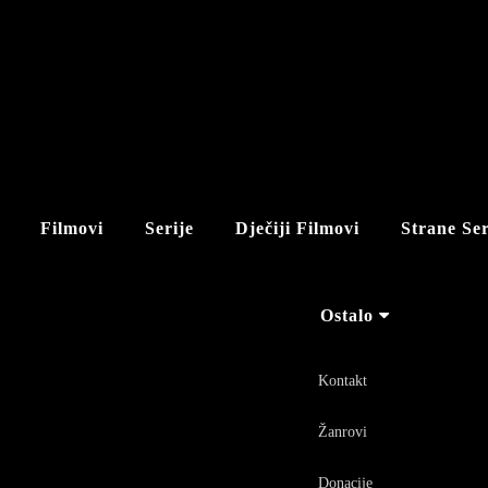
Filmovi
Serije
Dječiji Filmovi
Strane Ser
Ostalo
Kontakt
Žanrovi
Donacije