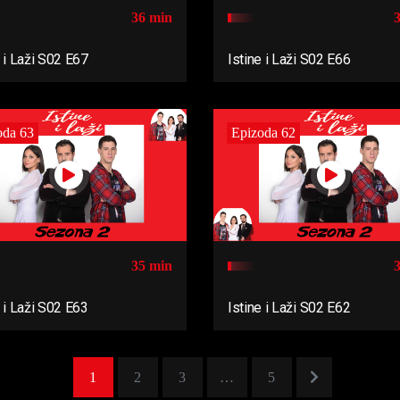
36 min
e i Laži S02 E67
Istine i Laži S02 E66
oda 63
Epizoda 62
35 min
e i Laži S02 E63
Istine i Laži S02 E62
1
2
3
…
5