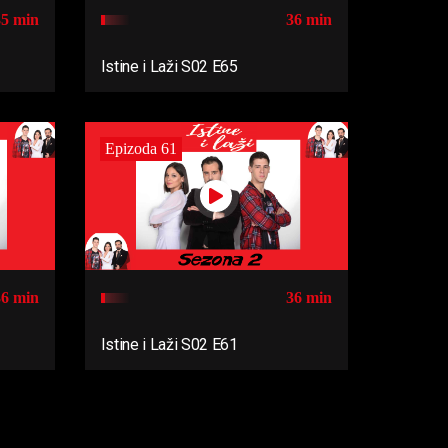
35 min
36 min
Istine i Laži S02 E65
Epizoda 61
36 min
36 min
Istine i Laži S02 E61