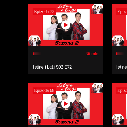
Epizoda 72
Epiz
36 min
Istine i Laži S02 E72
Istin
Epizoda 68
Epiz