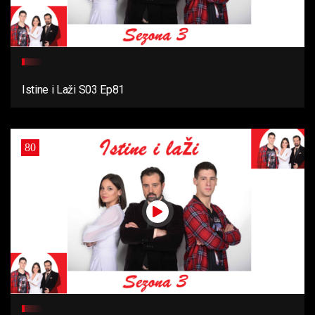
Istine i Laži S03 Ep81
80