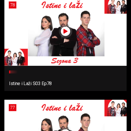
78
Istine i Laži S03 Ep78
77