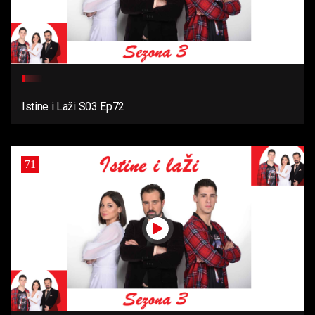
Istine i Laži S03 Ep72
71