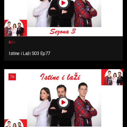
Istine i Laži S03 Ep77
76