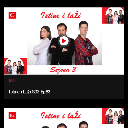
83
Istine i Laži S03 Ep83
82