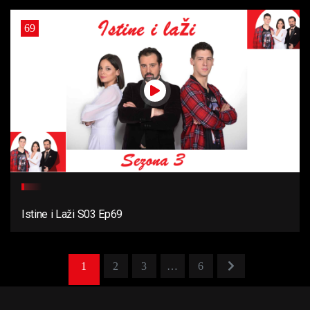
69
Istine i Laži S03 Ep69
1
2
3
…
6