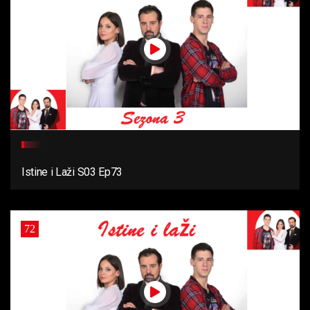
Istine i Laži S03 Ep73
72