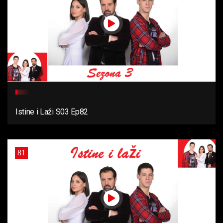
Istine i Laži S03 Ep82
81