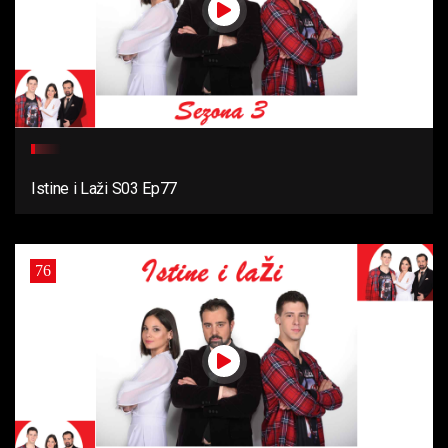
Istine i Laži S03 Ep77
76