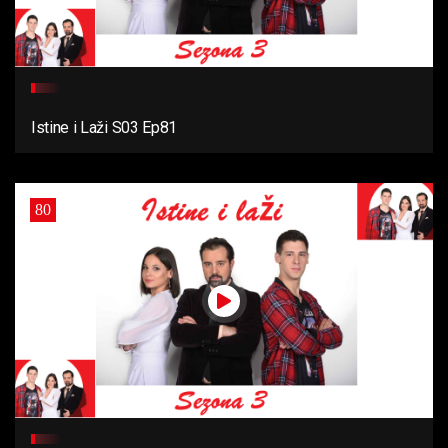
Istine i Laži S03 Ep81
80