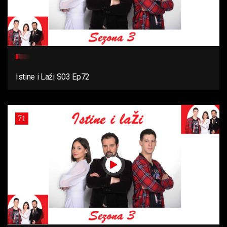
Istine i Laži S03 Ep72
71