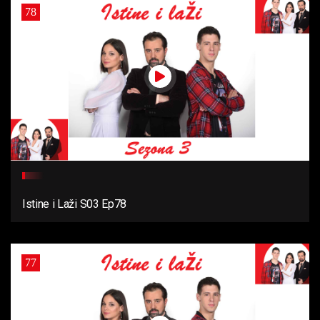
78
Istine i Laži S03 Ep78
77