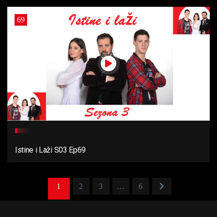
69
Istine i Laži S03 Ep69
1
2
3
…
6