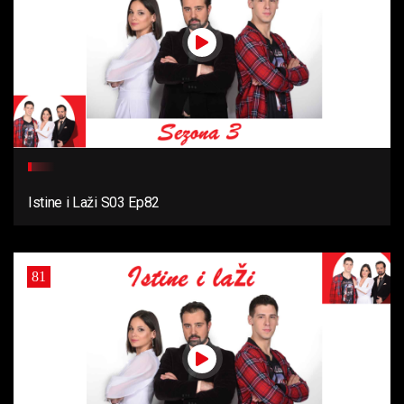
Istine i Laži S03 Ep82
81