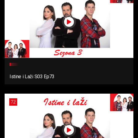
Istine i Laži S03 Ep73
72