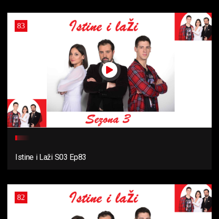
83
Istine i Laži S03 Ep83
82