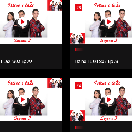
78
e i Laži S03 Ep79
Istine i Laži S03 Ep78
74