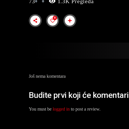
73
1.3K Pregleda
0
Još nema komentara
Budite prvi koji će komentari
You must be
logged in
to post a review.