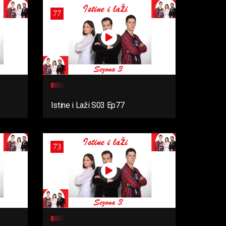
77
Istine i Laži S03 Ep77
73