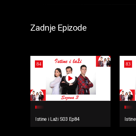
Zadnje Epizode
84
83
Istine i Laži S03 Ep84
Istin