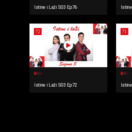
Istine i Laži S03 Ep76
Istin
72
71
Istine i Laži S03 Ep72
Istin