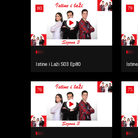
80
79
Istine i Laži S03 Ep80
Istin
76
75