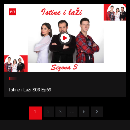
69
Istine i Laži S03 Ep69
1
2
3
…
6