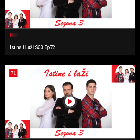
Istine i Laži S03 Ep72
71