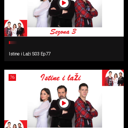
Istine i Laži S03 Ep77
76