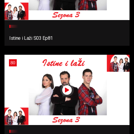
Istine i Laži S03 Ep81
80