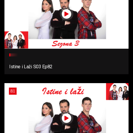
Istine i Laži S03 Ep82
81