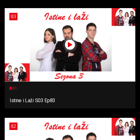
83
Istine i Laži S03 Ep83
82