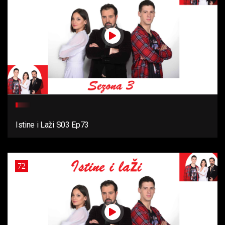
Istine i Laži S03 Ep73
72