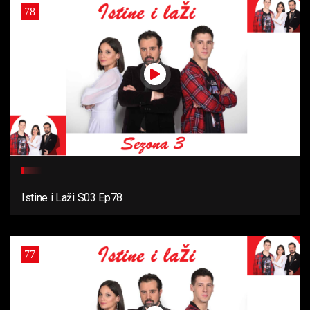
78
Istine i Laži S03 Ep78
77