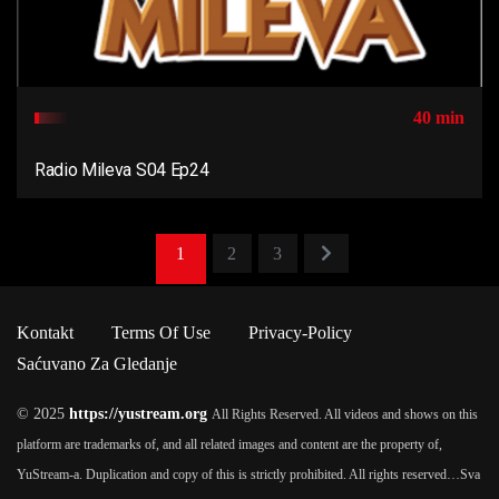
40 min
Radio Mileva S04 Ep24
1
2
3
Kontakt
Terms Of Use
Privacy-Policy
Saćuvano Za Gledanje
© 2025
https://yustream.org
All Rights Reserved. All videos and shows on this
platform are trademarks of, and all related images and content are the property of,
YuStream-a. Duplication and copy of this is strictly prohibited. All rights reserved…
Sva