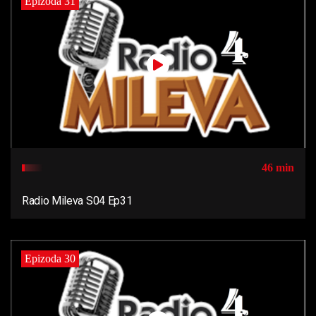
Epizoda 31
46 min
Radio Mileva S04 Ep31
Epizoda 30