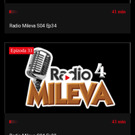
41 min
Radio Mileva S04 Ep34
Epizoda 33
43 min