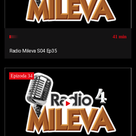
41 min
Radio Mileva S04 Ep35
Epizoda 34