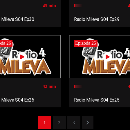
45 min
 Mileva S04 Ep30
Radio Mileva S04 Ep29
oda 26
Epizoda 25
42 min
 Mileva S04 Ep26
Radio Mileva S04 Ep25
1
2
3