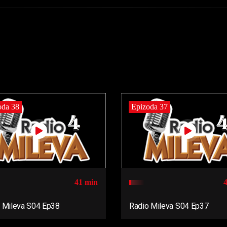
oda 38
Epizoda 37
41 min
 Mileva S04 Ep38
Radio Mileva S04 Ep37