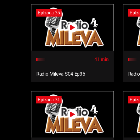
Epizoda 35
Epiz
41 min
Radio Mileva S04 Ep35
Radio
Epizoda 31
Epiz