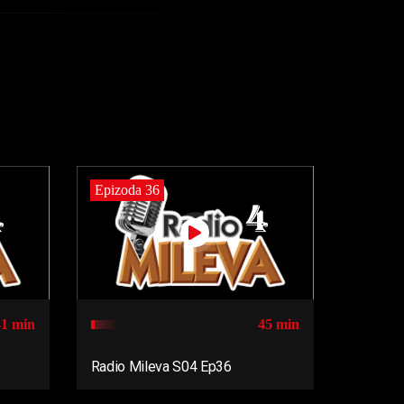
Epizoda 36
41 min
45 min
Radio Mileva S04 Ep36