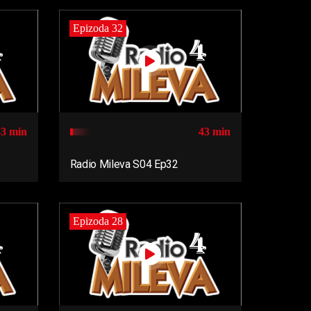
Epizoda 32
43 min
43 min
Radio Mileva S04 Ep32
Epizoda 28