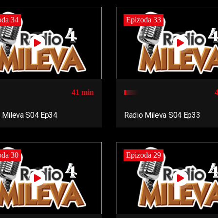
oda 34
Epizoda 33
41 min
 Mileva S04 Ep34
Radio Mileva S04 Ep33
oda 30
Epizoda 29