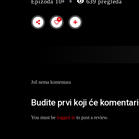
Epizoda 10
639 pregleda
0
Još nema komentara
Budite prvi koji će komentar
You must be
logged in
to post a review.