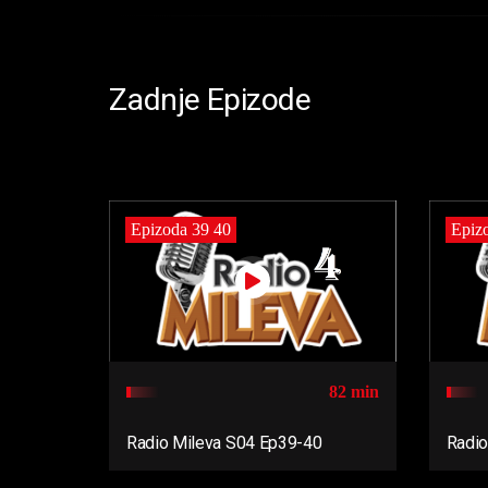
Zadnje Epizode
Epizoda 39 40
Epiz
82 min
Radio Mileva S04 Ep39-40
Radio