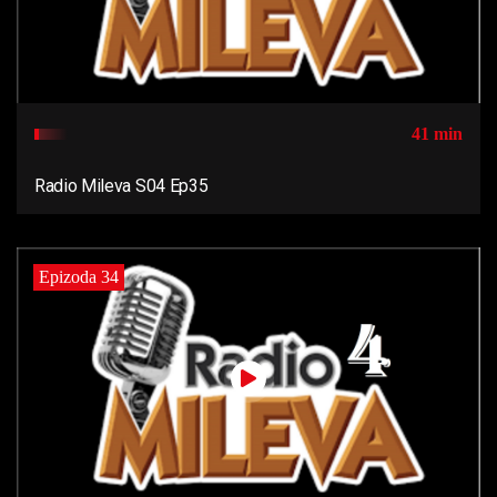
41 min
Radio Mileva S04 Ep35
Epizoda 34