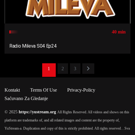
40 min
Radio Mileva S04 Ep24
1
2
3
Kontakt
Terms Of Use
Privacy-Policy
Saćuvano Za Gledanje
© 2025
https://yustream.org
All Rights Reserved. All videos and shows on this
platform are trademarks of, and all related images and content are the property of,
YuStream-a. Duplication and copy of this is strictly prohibited. All rights reserved…
Sva