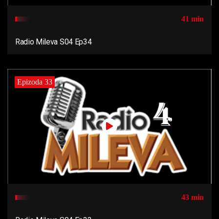
41 min
Radio Mileva S04 Ep34
Epizoda 33
43 min