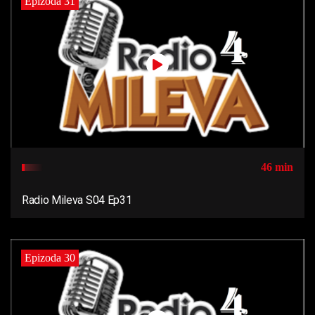
Epizoda 31
46 min
Radio Mileva S04 Ep31
Epizoda 30