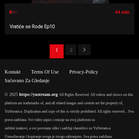
44 min
Vratiće se Rode Ep10
1
2
Kontakt
Terms Of Use
Privacy-Policy
Saćuvano Za Gledanje
© 2025
https://yustream.org
All Rights Reserved. All videos and shows on this
platform are trademarks of, and all related images and content are the property of,
YuStream-a. Duplication and copy of this is strictly prohibited. All rights reserved…
Sva
prava zadržana. Svi video zapisi i emisije na ovoj platformi su
zaštitni znakovi, a sve povezane slike i sadržaj vlasništvo su YuStream-a.
Umnožavanje i kopiranje ovoga je strogo zabranjeno. Sva prava zadržana.