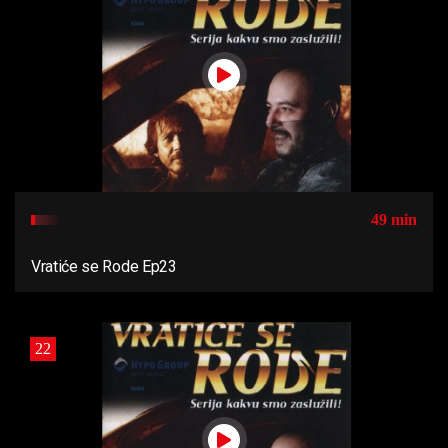
49 min
Vratiće se Rode Ep23
22