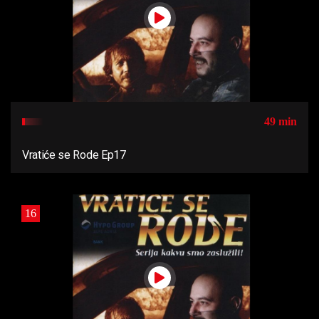
49 min
Vratiće se Rode Ep17
16