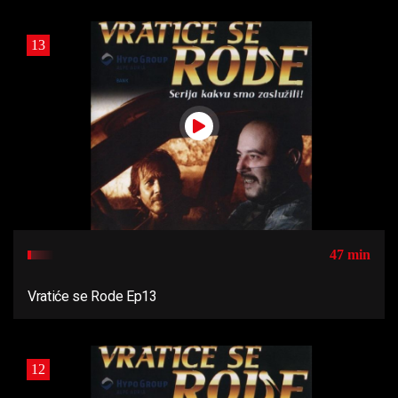
13
47 min
Vratiće se Rode Ep13
12