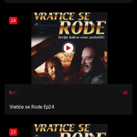
24
48
Vratiće se Rode Ep24
23