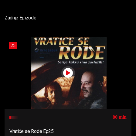
Zadnje Epizode
25
80 min
Vratiće se Rode Ep25