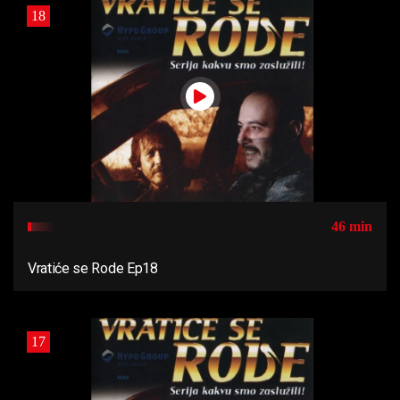
18
46 min
Vratiće se Rode Ep18
17