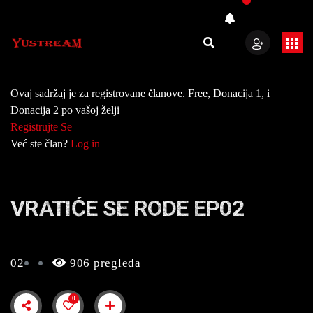
Ovaj sadržaj je za registrovane članove. Free, Donacija 1, i
Donacija 2 po vašoj želji
Registrujte Se
Već ste član?
Log in
VRATIĆE SE RODE EP02
02
906 pregleda
0