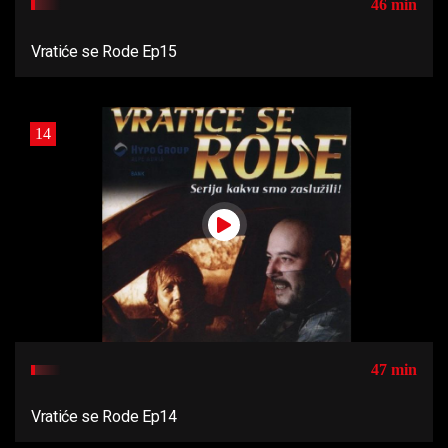
46 min
Vratiće se Rode Ep15
14
47 min
Vratiće se Rode Ep14