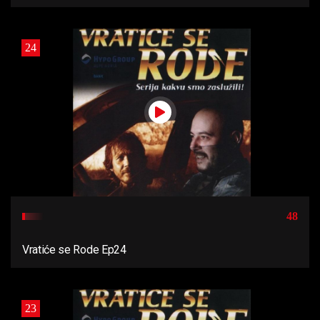
24
48
Vratiće se Rode Ep24
23