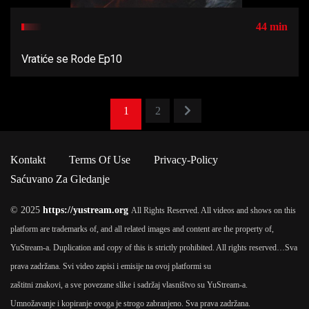
44 min
Vratiće se Rode Ep10
1
2
Kontakt
Terms Of Use
Privacy-Policy
Saćuvano Za Gledanje
© 2025
https://yustream.org
All Rights Reserved. All videos and shows on this
platform are trademarks of, and all related images and content are the property of,
YuStream-a. Duplication and copy of this is strictly prohibited. All rights reserved…
Sva
prava zadržana. Svi video zapisi i emisije na ovoj platformi su
zaštitni znakovi, a sve povezane slike i sadržaj vlasništvo su YuStream-a.
Umnožavanje i kopiranje ovoga je strogo zabranjeno. Sva prava zadržana.