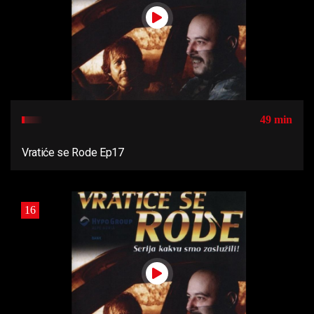
49 min
Vratiće se Rode Ep17
16