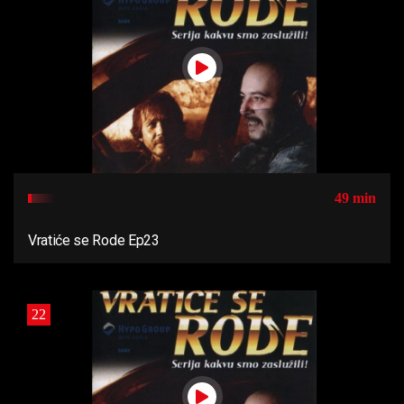
49 min
Vratiće se Rode Ep23
22