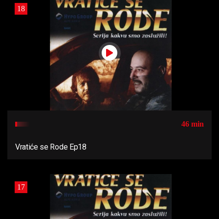
18
46 min
Vratiće se Rode Ep18
17