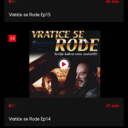
46 min
Vratiće se Rode Ep15
14
47 min
Vratiće se Rode Ep14