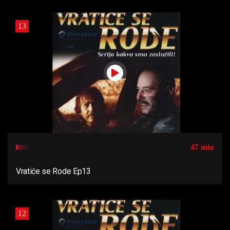
13
47 min
Vratiće se Rode Ep13
12