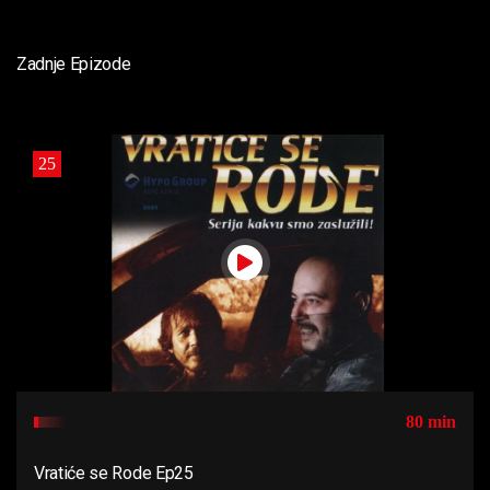
Zadnje Epizode
25
80 min
Vratiće se Rode Ep25