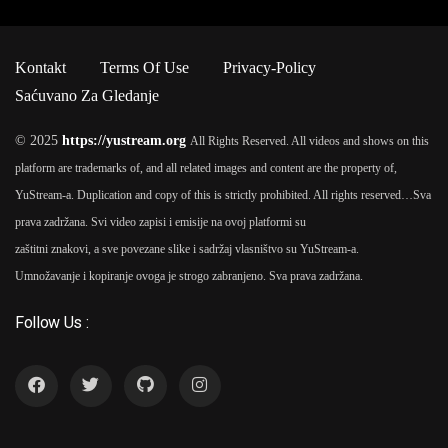
Kontakt
Terms Of Use
Privacy-Policy
Saćuvano Za Gledanje
© 2025
https://yustream.org
All Rights Reserved. All videos and shows on this
platform are trademarks of, and all related images and content are the property of,
YuStream-a. Duplication and copy of this is strictly prohibited. All rights reserved…
Sva
prava zadržana. Svi video zapisi i emisije na ovoj platformi su
zaštitni znakovi, a sve povezane slike i sadržaj vlasništvo su YuStream-a.
Umnožavanje i kopiranje ovoga je strogo zabranjeno. Sva prava zadržana.
Follow Us :