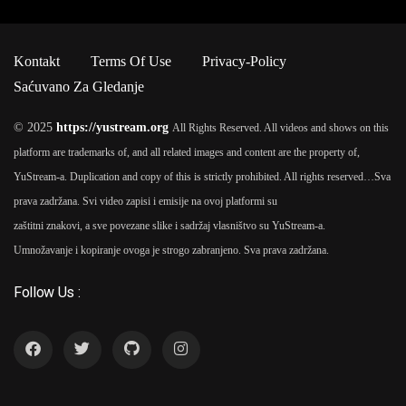
Kontakt
Terms Of Use
Privacy-Policy
Saćuvano Za Gledanje
© 2025
https://yustream.org
All Rights Reserved. All videos and shows on this
platform are trademarks of, and all related images and content are the property of,
YuStream-a. Duplication and copy of this is strictly prohibited. All rights reserved…
Sva
prava zadržana. Svi video zapisi i emisije na ovoj platformi su
zaštitni znakovi, a sve povezane slike i sadržaj vlasništvo su YuStream-a.
Umnožavanje i kopiranje ovoga je strogo zabranjeno. Sva prava zadržana.
Follow Us :