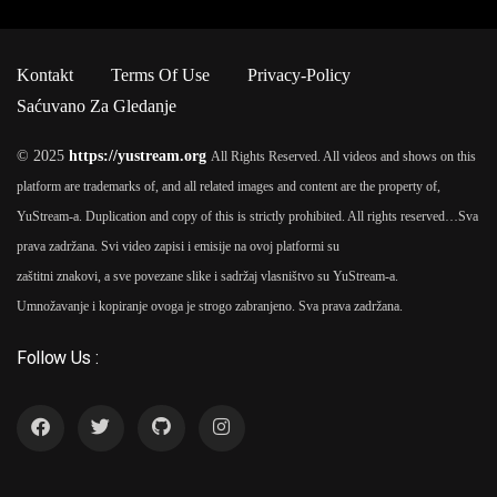
Kontakt
Terms Of Use
Privacy-Policy
Saćuvano Za Gledanje
© 2025
https://yustream.org
All Rights Reserved. All videos and shows on this
platform are trademarks of, and all related images and content are the property of,
YuStream-a. Duplication and copy of this is strictly prohibited. All rights reserved…
Sva
prava zadržana. Svi video zapisi i emisije na ovoj platformi su
zaštitni znakovi, a sve povezane slike i sadržaj vlasništvo su YuStream-a.
Umnožavanje i kopiranje ovoga je strogo zabranjeno. Sva prava zadržana.
Follow Us :