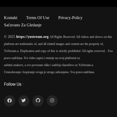
Kontakt
Terms Of Use
Privacy-Policy
Saćuvano Za Gledanje
© 2025
https://yustream.org
All Rights Reserved. All videos and shows on this
platform are trademarks of, and all related images and content are the property of,
YuStream-a. Duplication and copy of this is strictly prohibited. All rights reserved…
Sva
prava zadržana. Svi video zapisi i emisije na ovoj platformi su
zaštitni znakovi, a sve povezane slike i sadržaj vlasništvo su YuStream-a.
Umnožavanje i kopiranje ovoga je strogo zabranjeno. Sva prava zadržana.
Follow Us :