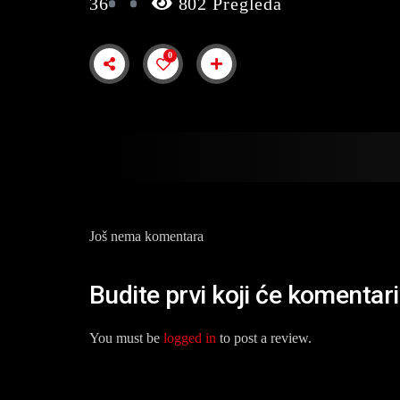
36
802 Pregleda
0
Još nema komentara
Budite prvi koji će komentari
You must be
logged in
to post a review.