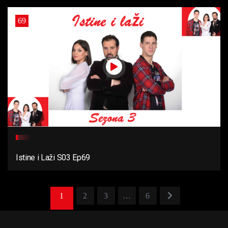
69
Istine i Laži S03 Ep69
1
2
3
…
6