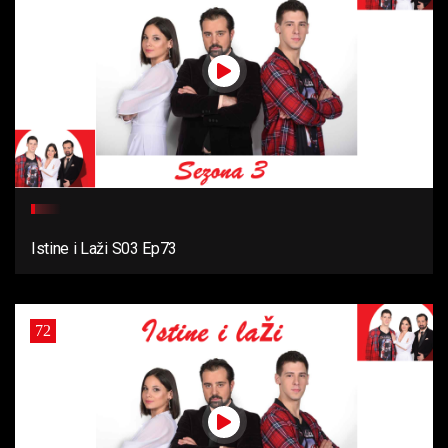
Istine i Laži S03 Ep73
72