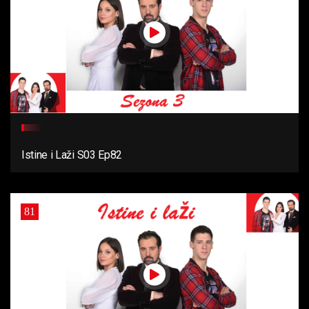
Istine i Laži S03 Ep82
81