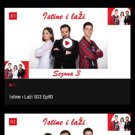
83
Istine i Laži S03 Ep83
82