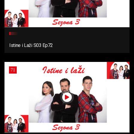
Istine i Laži S03 Ep72
71