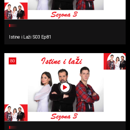
Istine i Laži S03 Ep81
80