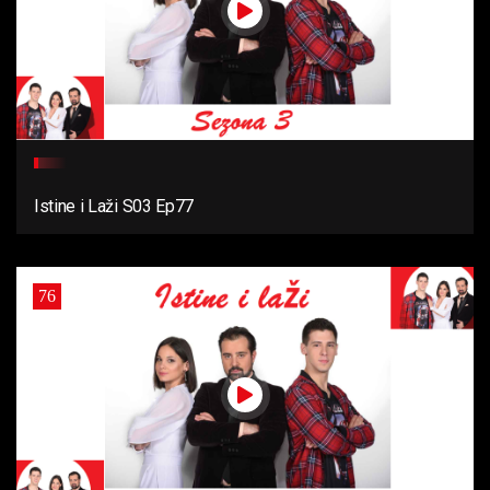
Istine i Laži S03 Ep77
76