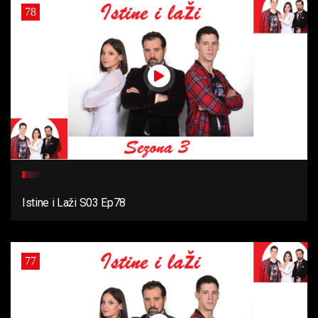
78
Istine i Laži S03 Ep78
77