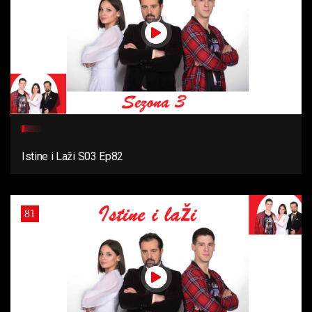
Istine i Laži S03 Ep82
81