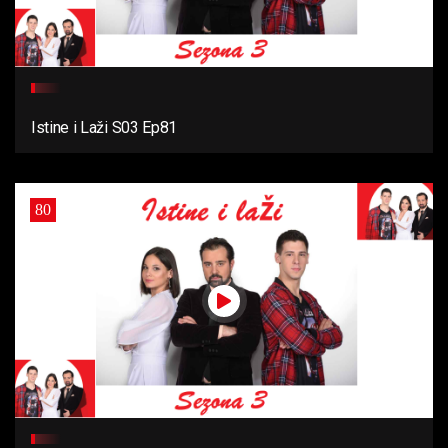
Istine i Laži S03 Ep81
80