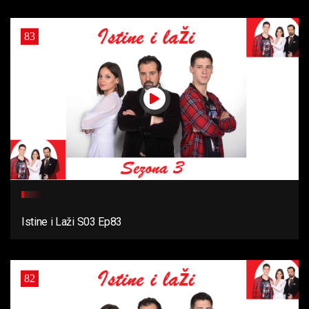
83
Istine i Laži S03 Ep83
82