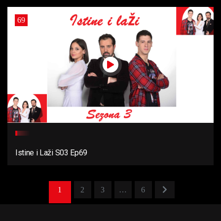
69
Istine i Laži S03 Ep69
1
2
3
…
6