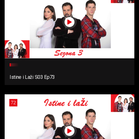
Istine i Laži S03 Ep73
72