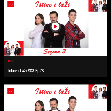
78
Istine i Laži S03 Ep78
77