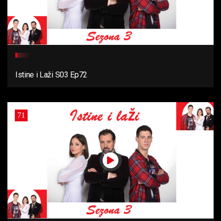
Istine i Laži S03 Ep72
71