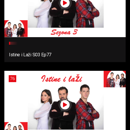
Istine i Laži S03 Ep77
76