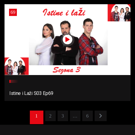
69
Istine i Laži S03 Ep69
1
2
3
…
6