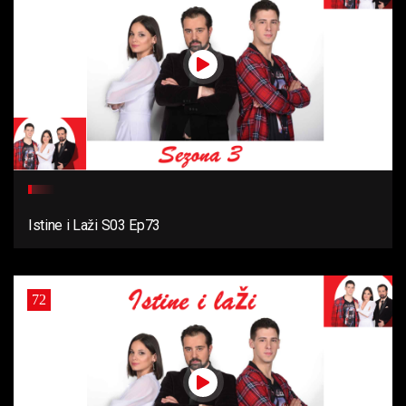
Istine i Laži S03 Ep73
72