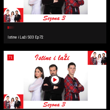
Istine i Laži S03 Ep72
71