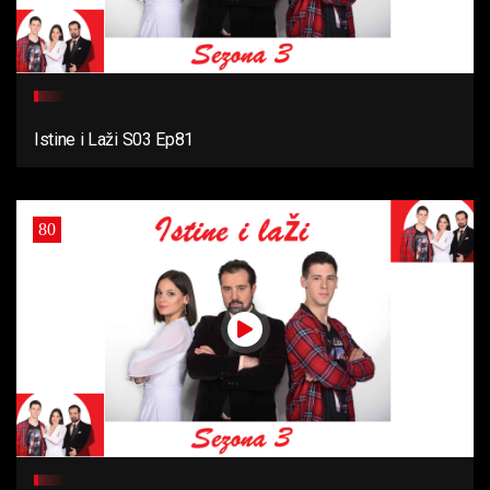
Istine i Laži S03 Ep81
80