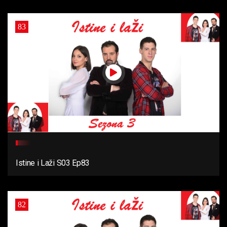
83
Istine i Laži S03 Ep83
82