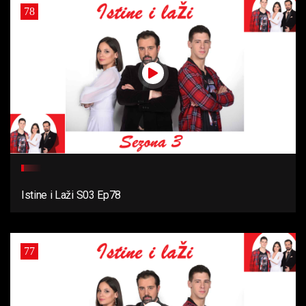
78
Istine i Laži S03 Ep78
77