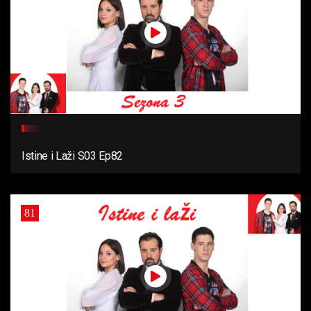
Istine i Laži S03 Ep82
81