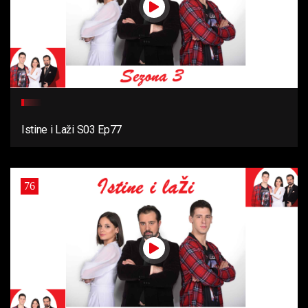
Istine i Laži S03 Ep77
76