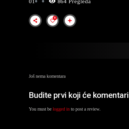
01
864 Pregleda
0
Još nema komentara
Budite prvi koji će komentar
You must be
logged in
to post a review.