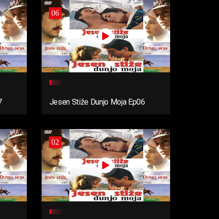
06
7
Jesen Stiže Dunjo Moja Ep06
02