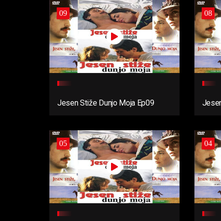
09
08
Jesen Stiže Dunjo Moja Ep09
Jesen
05
04