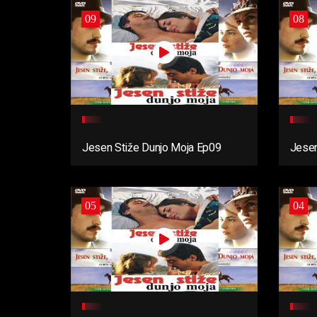
09
08
Jesen Stiže Dunjo Moja Ep09
Jesen
05
04