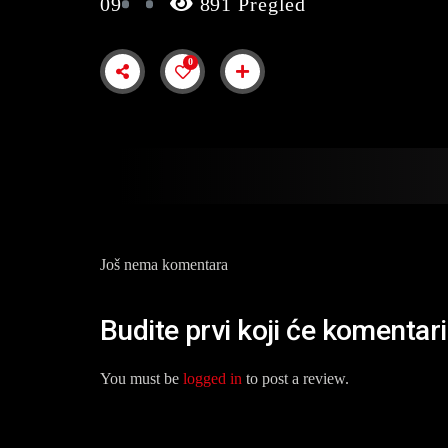
09
891 Pregled
0
Još nema komentara
Budite prvi koji će komentar
You must be
logged in
to post a review.