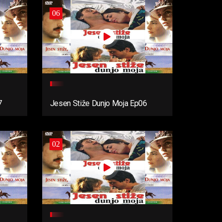
06
7
Jesen Stiže Dunjo Moja Ep06
02