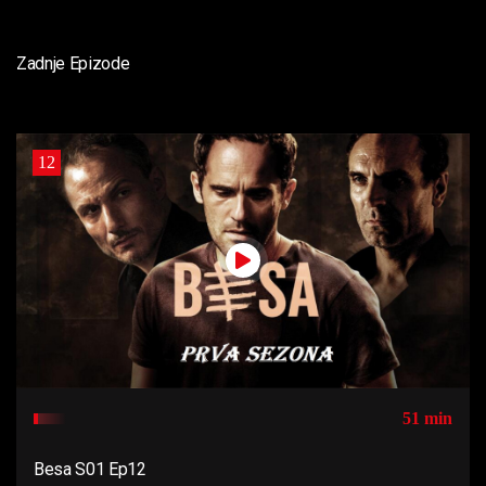
Zadnje Epizode
12
51 min
Besa S01 Ep12