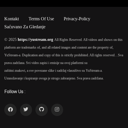
Kontakt
Terms Of Use
Privacy-Policy
Saćuvano Za Gledanje
© 2025
https://yustream.org
All Rights Reserved. All videos and shows on this
platform are trademarks of, and all related images and content are the property of,
YuStream-a. Duplication and copy of this is strictly prohibited. All rights reserved…
Sva
prava zadržana. Svi video zapisi i emisije na ovoj platformi su
zaštitni znakovi, a sve povezane slike i sadržaj vlasništvo su YuStream-a.
Umnožavanje i kopiranje ovoga je strogo zabranjeno. Sva prava zadržana.
Follow Us :