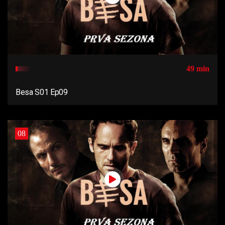
49 min
Besa S01 Ep09
08