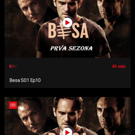
48 min
Besa S01 Ep10
09