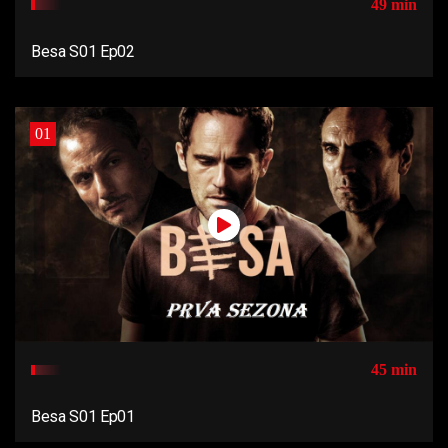
49 min
Besa S01 Ep02
01
45 min
Besa S01 Ep01