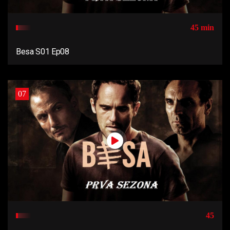
45 min
Besa S01 Ep08
07
45