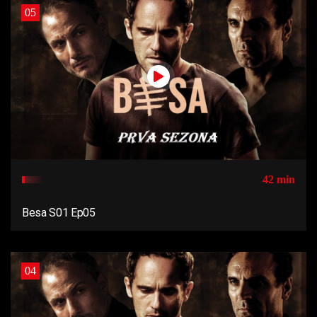
05
42 min
Besa S01 Ep05
04