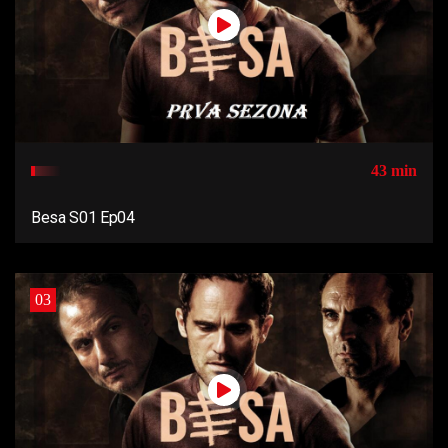
43 min
Besa S01 Ep04
03