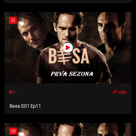
11
47 min
Besa S01 Ep11
10