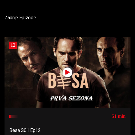
Zadnje Epizode
12
51 min
Besa S01 Ep12