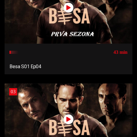
43 min
Besa S01 Ep04
03