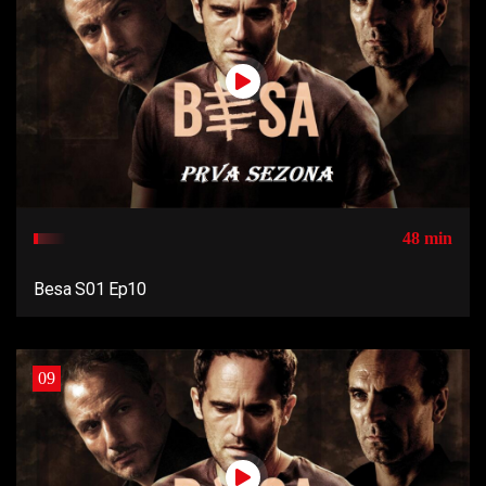
48 min
Besa S01 Ep10
09