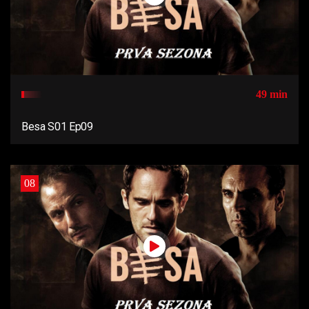
49 min
Besa S01 Ep09
08