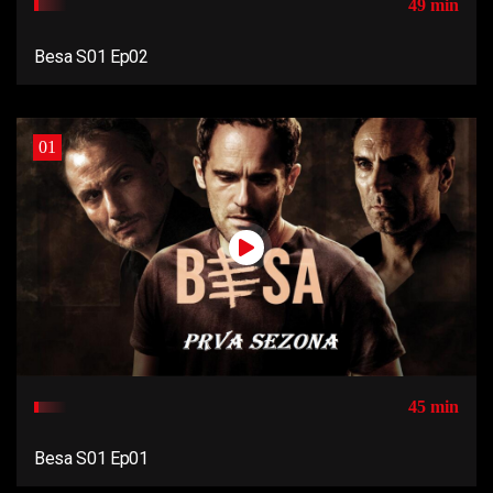
49 min
Besa S01 Ep02
01
45 min
Besa S01 Ep01