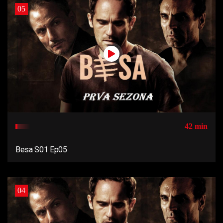
05
42 min
Besa S01 Ep05
04