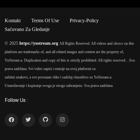
Kontakt
Terms Of Use
Privacy-Policy
Saćuvano Za Gledanje
© 2025
https://yustream.org
All Rights Reserved. All videos and shows on this
platform are trademarks of, and all related images and content are the property of,
YuStream-a. Duplication and copy of this is strictly prohibited. All rights reserved…
Sva
prava zadržana. Svi video zapisi i emisije na ovoj platformi su
zaštitni znakovi, a sve povezane slike i sadržaj vlasništvo su YuStream-a.
Umnožavanje i kopiranje ovoga je strogo zabranjeno. Sva prava zadržana.
Follow Us :