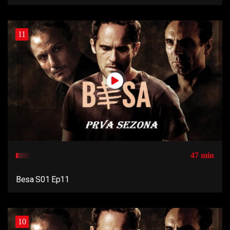
11
47 min
Besa S01 Ep11
10