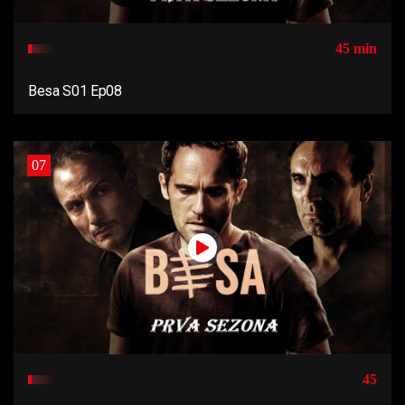
45 min
Besa S01 Ep08
07
45