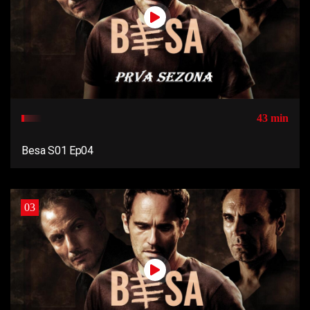
43 min
Besa S01 Ep04
03