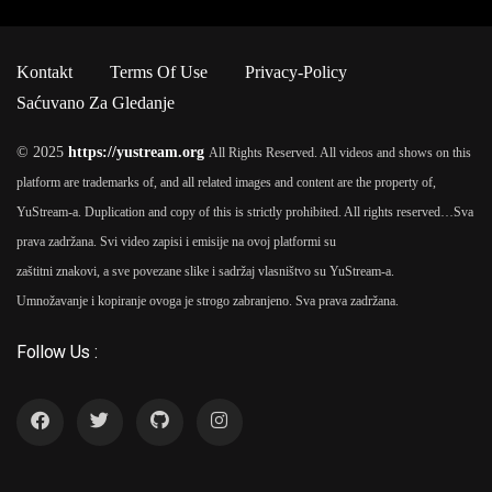
Kontakt
Terms Of Use
Privacy-Policy
Saćuvano Za Gledanje
© 2025
https://yustream.org
All Rights Reserved. All videos and shows on this
platform are trademarks of, and all related images and content are the property of,
YuStream-a. Duplication and copy of this is strictly prohibited. All rights reserved…
Sva
prava zadržana. Svi video zapisi i emisije na ovoj platformi su
zaštitni znakovi, a sve povezane slike i sadržaj vlasništvo su YuStream-a.
Umnožavanje i kopiranje ovoga je strogo zabranjeno. Sva prava zadržana.
Follow Us :