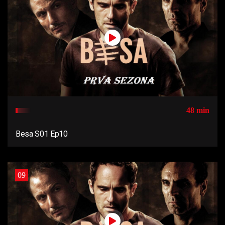
48 min
Besa S01 Ep10
09