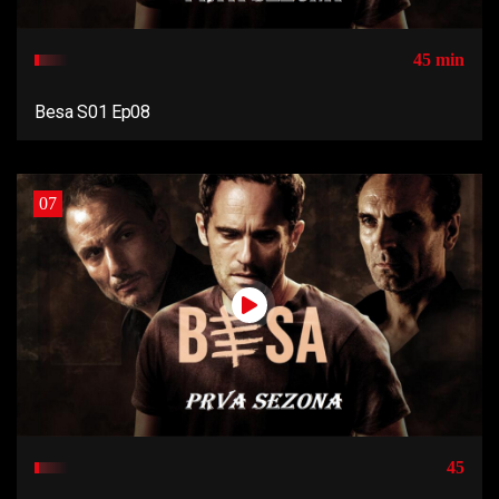
45 min
Besa S01 Ep08
07
45