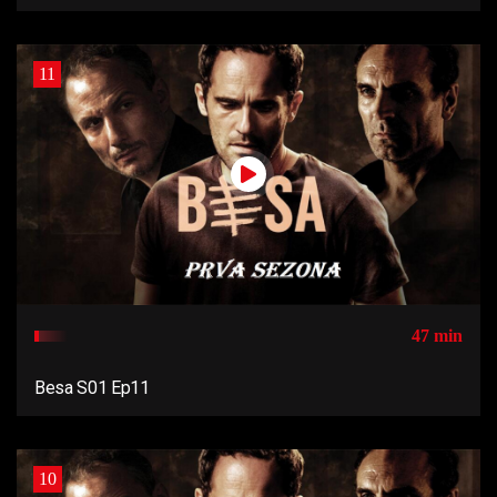
11
47 min
Besa S01 Ep11
10