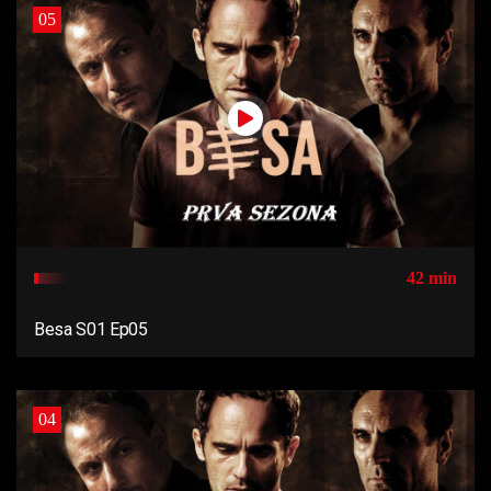
05
42 min
Besa S01 Ep05
04