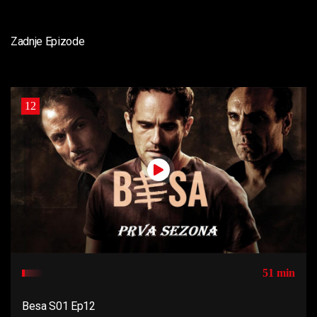
Zadnje Epizode
12
51 min
Besa S01 Ep12