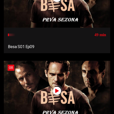
49 min
Besa S01 Ep09
08