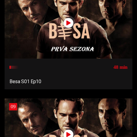
48 min
Besa S01 Ep10
09