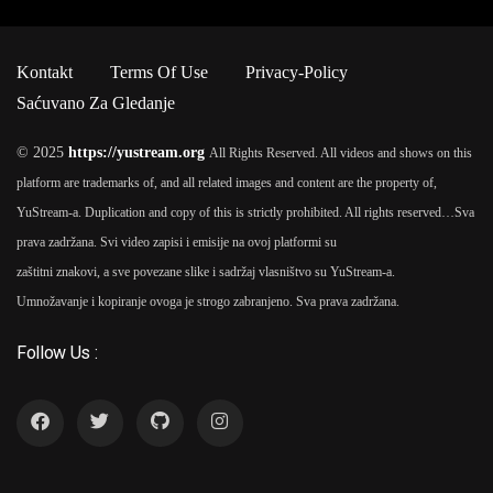
Kontakt
Terms Of Use
Privacy-Policy
Saćuvano Za Gledanje
© 2025
https://yustream.org
All Rights Reserved. All videos and shows on this
platform are trademarks of, and all related images and content are the property of,
YuStream-a. Duplication and copy of this is strictly prohibited. All rights reserved…
Sva
prava zadržana. Svi video zapisi i emisije na ovoj platformi su
zaštitni znakovi, a sve povezane slike i sadržaj vlasništvo su YuStream-a.
Umnožavanje i kopiranje ovoga je strogo zabranjeno. Sva prava zadržana.
Follow Us :