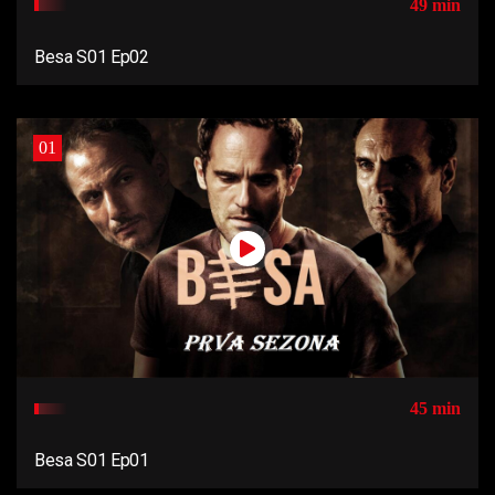
49 min
Besa S01 Ep02
01
45 min
Besa S01 Ep01