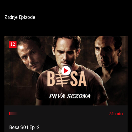
Zadnje Epizode
12
51 min
Besa S01 Ep12