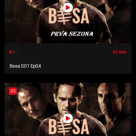
43 min
Besa S01 Ep04
03