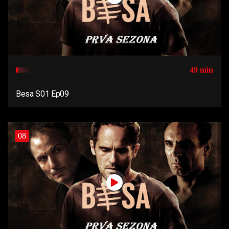
49 min
Besa S01 Ep09
08