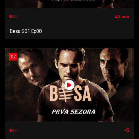
45 min
Besa S01 Ep08
07
45