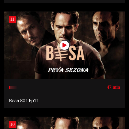
11
47 min
Besa S01 Ep11
10