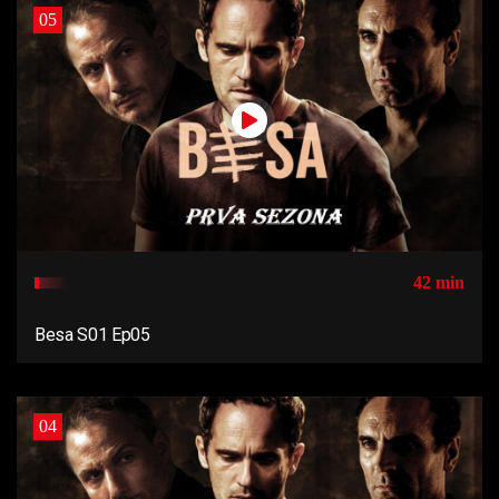
05
42 min
Besa S01 Ep05
04