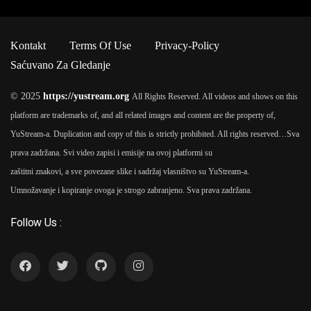
Kontakt
Terms Of Use
Privacy-Policy
Saćuvano Za Gledanje
© 2025
https://yustream.org
All Rights Reserved. All videos and shows on this
platform are trademarks of, and all related images and content are the property of,
YuStream-a. Duplication and copy of this is strictly prohibited. All rights reserved…
Sva
prava zadržana. Svi video zapisi i emisije na ovoj platformi su
zaštitni znakovi, a sve povezane slike i sadržaj vlasništvo su YuStream-a.
Umnožavanje i kopiranje ovoga je strogo zabranjeno. Sva prava zadržana.
Follow Us :