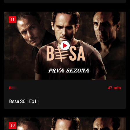
11
47 min
Besa S01 Ep11
10