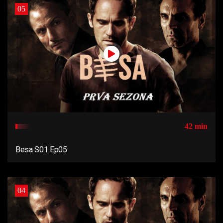
05
42 min
Besa S01 Ep05
04