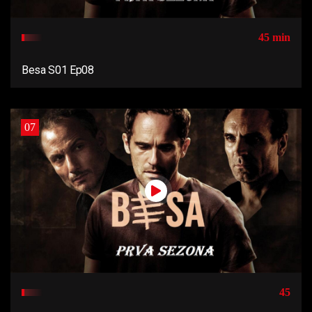
45 min
Besa S01 Ep08
07
45