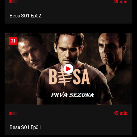
49 min
Besa S01 Ep02
01
45 min
Besa S01 Ep01