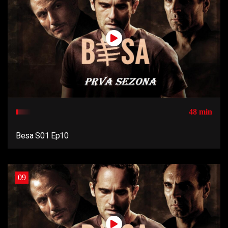
48 min
Besa S01 Ep10
09