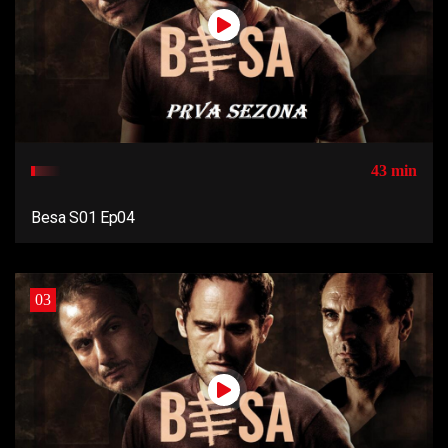
43 min
Besa S01 Ep04
03