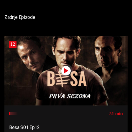
Zadnje Epizode
12
51 min
Besa S01 Ep12