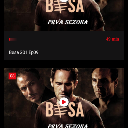
49 min
Besa S01 Ep09
08