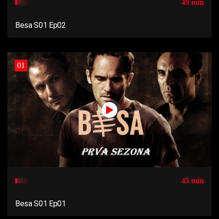
49 min
Besa S01 Ep02
01
45 min
Besa S01 Ep01