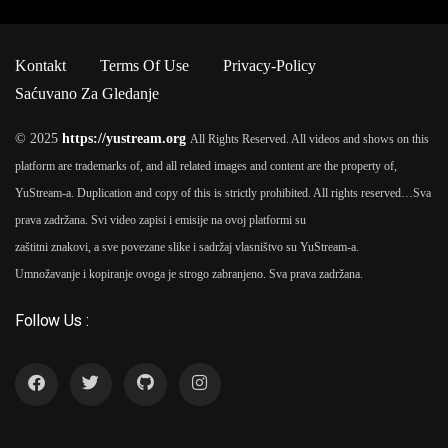
Kontakt
Terms Of Use
Privacy-Policy
Saćuvano Za Gledanje
© 2025
https://yustream.org
All Rights Reserved. All videos and shows on this
platform are trademarks of, and all related images and content are the property of,
YuStream-a. Duplication and copy of this is strictly prohibited. All rights reserved…
Sva
prava zadržana. Svi video zapisi i emisije na ovoj platformi su
zaštitni znakovi, a sve povezane slike i sadržaj vlasništvo su YuStream-a.
Umnožavanje i kopiranje ovoga je strogo zabranjeno. Sva prava zadržana.
Follow Us :