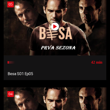
05
42 min
Besa S01 Ep05
04