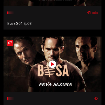
45 min
Besa S01 Ep08
07
45