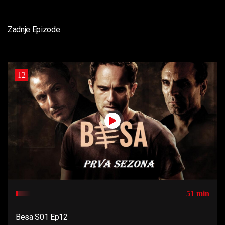
Zadnje Epizode
12
51 min
Besa S01 Ep12