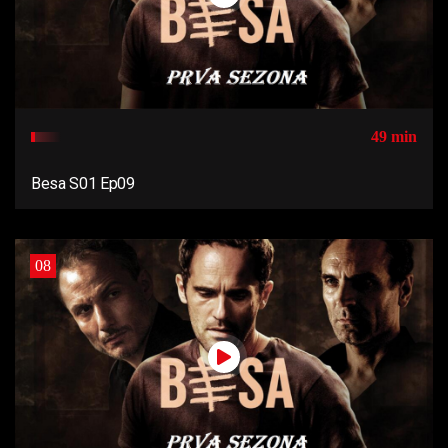
49 min
Besa S01 Ep09
08