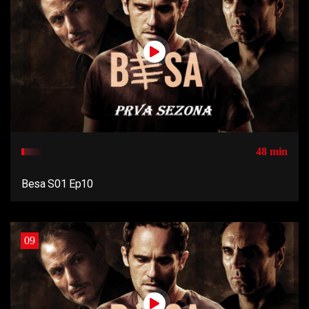
48 min
Besa S01 Ep10
09