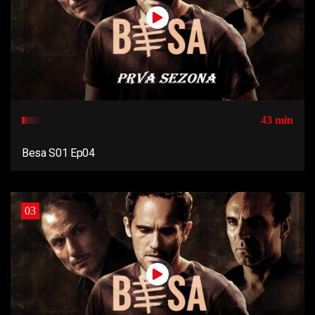
43 min
Besa S01 Ep04
03