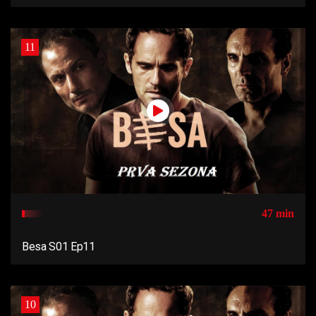
11
47 min
Besa S01 Ep11
10