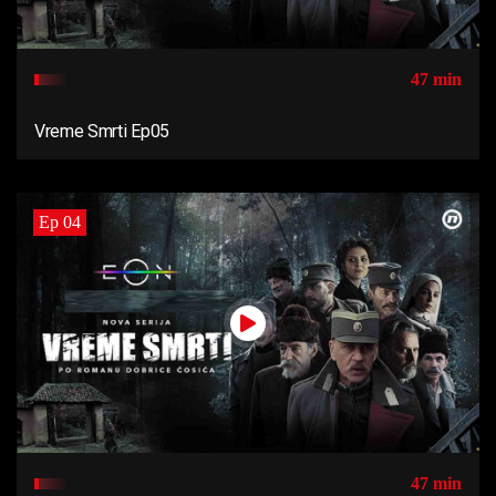
47 min
Vreme Smrti Ep05
Ep 04
47 min