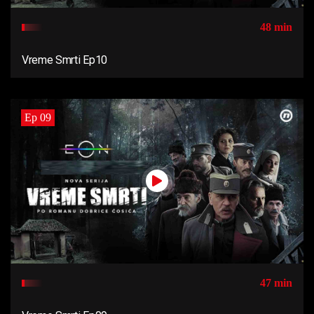
48 min
Vreme Smrti Ep10
Ep 09
47 min