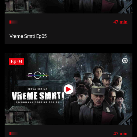
47 min
Vreme Smrti Ep05
Ep 04
47 min