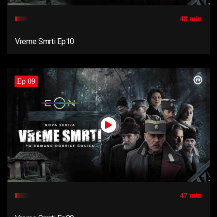
48 min
Vreme Smrti Ep10
Ep 09
47 min