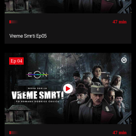
47 min
Vreme Smrti Ep05
Ep 04
47 min