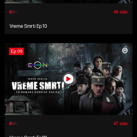
48 min
Vreme Smrti Ep10
Ep 09
47 min