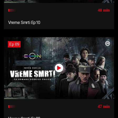
48 min
Vreme Smrti Ep10
Ep 09
47 min