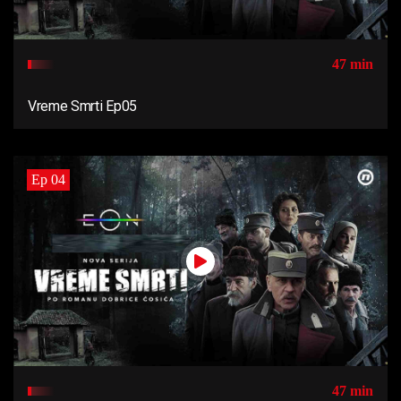
47 min
Vreme Smrti Ep05
Ep 04
47 min