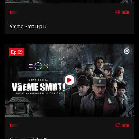
48 min
Vreme Smrti Ep10
Ep 09
47 min