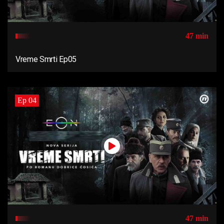
47 min
Vreme Smrti Ep05
Ep 04
47 min