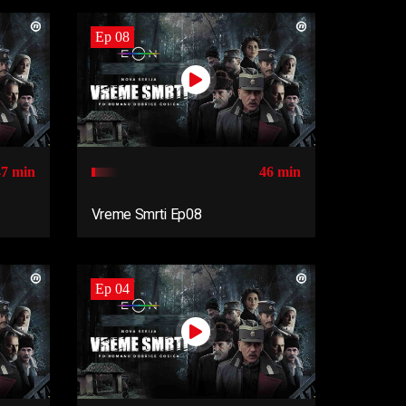
Ep 08
47 min
46 min
Vreme Smrti Ep08
Ep 04