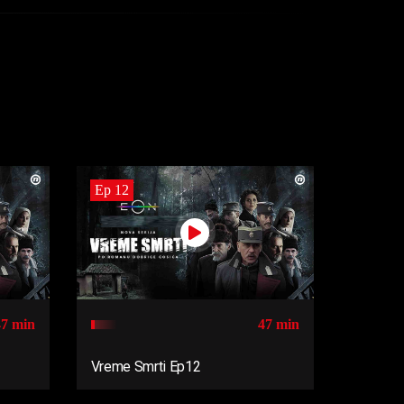
Ep 12
47 min
47 min
Vreme Smrti Ep12