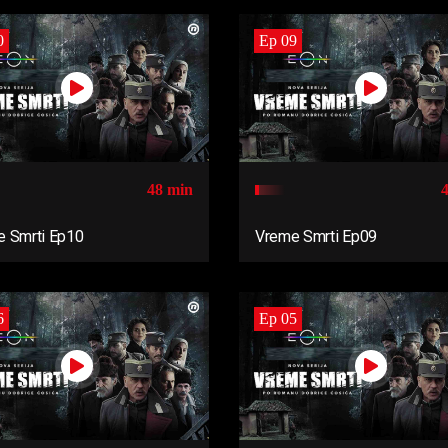
0
Ep 09
48 min
 Smrti Ep10
Vreme Smrti Ep09
6
Ep 05