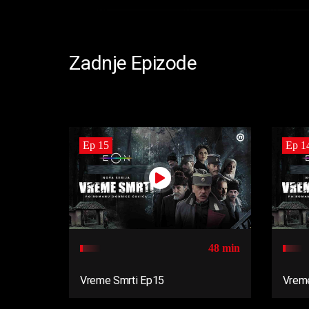
Zadnje Epizode
Ep 15
Ep 1
48 min
Vreme Smrti Ep15
Vreme