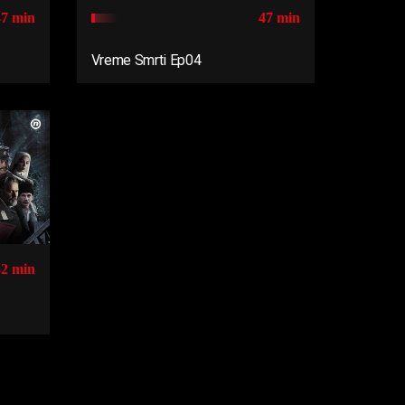
47 min
47 min
Vreme Smrti Ep04
52 min