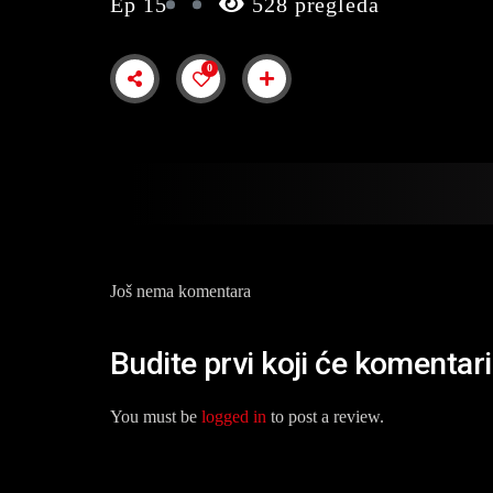
Ep 15
528 pregleda
0
Još nema komentara
Budite prvi koji će komentar
You must be
logged in
to post a review.