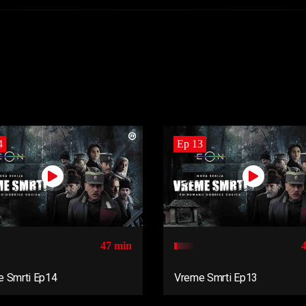
4
Ep 13
47 min
 Smrti Ep14
Vreme Smrti Ep13