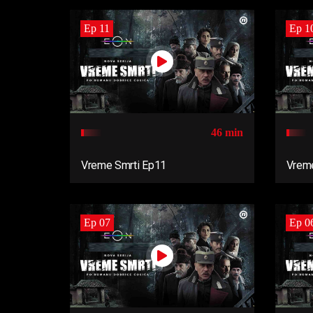
Ep 11
Ep 1
46 min
Vreme Smrti Ep11
Vreme
Ep 07
Ep 0